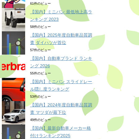
61件のビュー
【国内】ミニバン 最低地上高ラ
ンキング 2023
58件のビュー
【国内】2025年度自動車品質調
査 ダイハツが首位
57件のビュー
【国内】自動車ブランド ランキ
ング 2026
55件のビュー
【国内】ミニバン スライドレー
ル隠し度ランキング
53件のビュー
【国内】2024年度自動車品質調
査 マツダが最下位
49件のビュー
【国内】最新自動車メーカー格
付けランキング2025