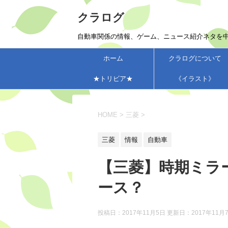
クラログ
自動車関係の情報、ゲーム、ニュース紹介ネタを
ホーム
クラログについて
★トリビア★
《イラスト》
HOME
>
三菱
>
三菱
情報
自動車
【三菱】時期ミラ
ース？
投稿日：2017年11月5日 更新日：
2017年11月