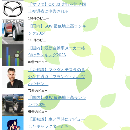
【マツダ】CX-80 走行不能!? 国
土交通省に申告される
161件のビュー
【国内】SUV 最低地上高ランキ
ング2024
118件のビュー
【国内】最新自動車メーカー格
付けランキング2026
80件のビュー
【豆知識】マツダとテスラの意
外な共通点「フランツ・ホルツ
ハウゼン」
73件のビュー
【国内】SUV 最低地上高ランキ
ング2026
69件のビュー
【豆知識】車と同時にデビュー
したキャラクターたち