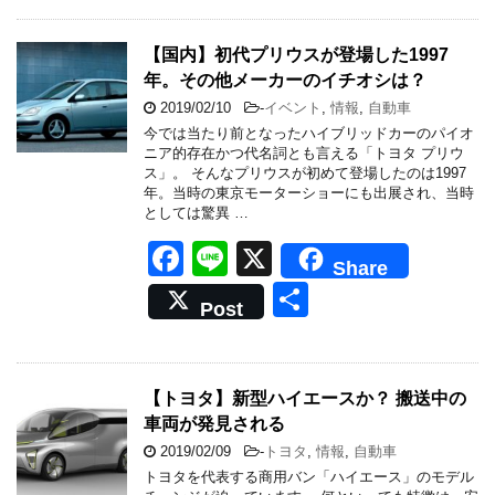
e
b
【国内】初代プリウスが登場した1997
年。その他メーカーのイチオシは？
o
2019/02/10
-
イベント
,
情報
,
自動車
o
今では当たり前となったハイブリッドカーのパイオ
k
ニア的存在かつ代名詞とも言える「トヨタ プリウ
ス」。 そんなプリウスが初めて登場したのは1997
年。当時の東京モーターショーにも出展され、当時
としては驚異 …
F
Li
X
Share
a
n
共
Post
c
e
有
e
b
【トヨタ】新型ハイエースか？ 搬送中の
車両が発見される
o
2019/02/09
-
トヨタ
,
情報
,
自動車
o
トヨタを代表する商用バン「ハイエース」のモデル