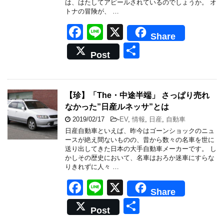
は、はたしてアピールされているのでしょうか。 オ
トナの冒険が、 …
F
Li
X
Share
a
n
共
Post
c
e
有
e
b
【珍】「The・中途半端」 さっぱり売れ
なかった”日産ルネッサ”とは
o
2019/02/17
-
EV
,
情報
,
日産
,
自動車
o
日産自動車といえば、昨今はゴーンショックのニュ
k
ースが絶え間ないものの、昔から数々の名車を世に
送り出してきた日本の大手自動車メーカーです。 し
かしその歴史において、名車はおろか迷車にすらな
りきれずに人々 …
F
Li
X
Share
a
n
共
Post
c
e
有