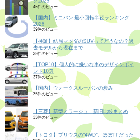
グ2025
45件のビュー
【国内】ミニバン 最小回転半径ランキング
2026
39件のビュー
【検証】結局マツダのSUVってどうなの？過
去モデルから現在まで
38件のビュー
【TOP10】個人的に嫌いな車のデザインポイ
ント10選
37件のビュー
【国内】ウォークスルーバンの歩み
35件のビュー
【三菱】新型ミラージュ 新旧比較まとめ
33件のビュー
【トヨタ】プリウスの”4WD”、ほぼFFだった