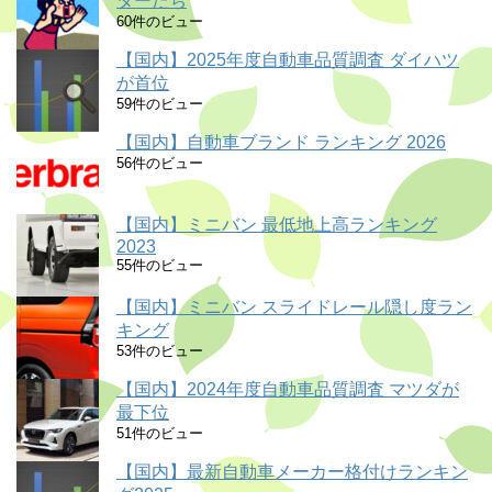
ターたち
60件のビュー
【国内】2025年度自動車品質調査 ダイハツ
が首位
59件のビュー
【国内】自動車ブランド ランキング 2026
56件のビュー
【国内】ミニバン 最低地上高ランキング
2023
55件のビュー
【国内】ミニバン スライドレール隠し度ラン
キング
53件のビュー
【国内】2024年度自動車品質調査 マツダが
最下位
51件のビュー
【国内】最新自動車メーカー格付けランキン