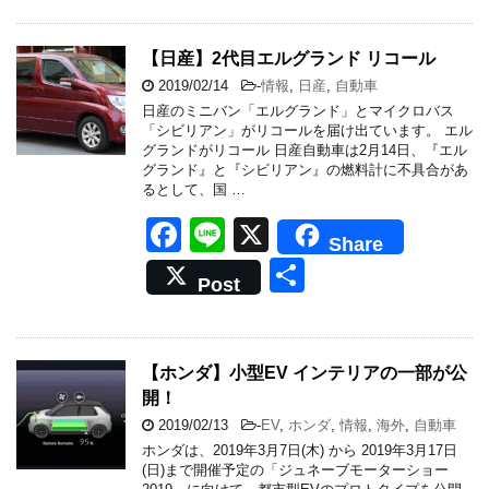
e
b
【日産】2代目エルグランド リコール
o
2019/02/14
-
情報
,
日産
,
自動車
日産のミニバン「エルグランド」とマイクロバス
o
「シビリアン」がリコールを届け出ています。 エル
グランドがリコール 日産自動車は2月14日、『エル
k
グランド』と『シビリアン』の燃料計に不具合があ
るとして、国 …
F
Li
X
Share
a
n
共
Post
c
e
有
e
b
【ホンダ】小型EV インテリアの一部が公
開！
o
2019/02/13
-
EV
,
ホンダ
,
情報
,
海外
,
自動車
o
ホンダは、2019年3月7日(木) から 2019年3月17日
k
(日)まで開催予定の「ジュネーブモーターショー