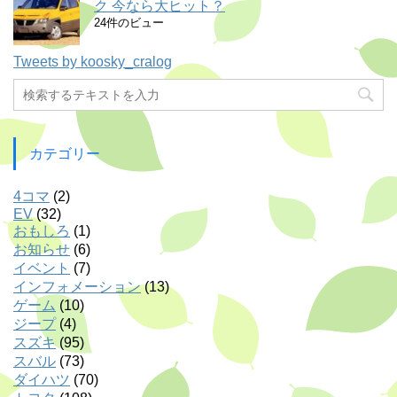
ク 今なら大ヒット？
24件のビュー
Tweets by koosky_cralog
カテゴリー
4コマ
(2)
EV
(32)
おもしろ
(1)
お知らせ
(6)
イベント
(7)
インフォメーション
(13)
ゲーム
(10)
ジープ
(4)
スズキ
(95)
スバル
(73)
ダイハツ
(70)