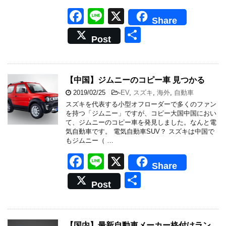
F
Li
X
Share
a
n
共
Post
c
e
有
e
b
【中国】ジムニーのコピー車 見つかる
o
2019/02/25
-
EV
,
スズキ
,
海外
,
自動車
スズキを代表する小型オフローダーで多くのファン
o
を持つ「ジムニー」ですが、コピー大国中国におい
て、ジムニーのコピー車を発見しました。なんと電
k
気自動車です。 電気自動車SUV？ スズキは中国で
もジムニー（ …
F
Li
X
Share
a
n
共
Post
c
e
有
e
b
【国内】最新自動車メーカー格付けラン