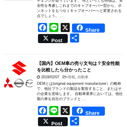
k
チェンジが迫っています。 何といっても特徴は、安
全性を考慮しこれまでのキャブオーバー型から、ボ
ンネットをもつセミキャブオーバーへと変更される
点でしょう。 …
F
Li
X
Share
a
n
共
Post
c
e
有
e
b
【国内】OEM車の売り文句は？安全性能
を比較したら分かったこと
o
2019/02/07
-
情報
,
自動車
o
OEMとは(original equipment manufacturer）の略称
k
で、他社ブランドの製品を製造すること、またはそ
の企業を意味します。 自動車業界においては、他社
製の車を自社のブランドと …
F
Li
X
Share
a
n
共
Post