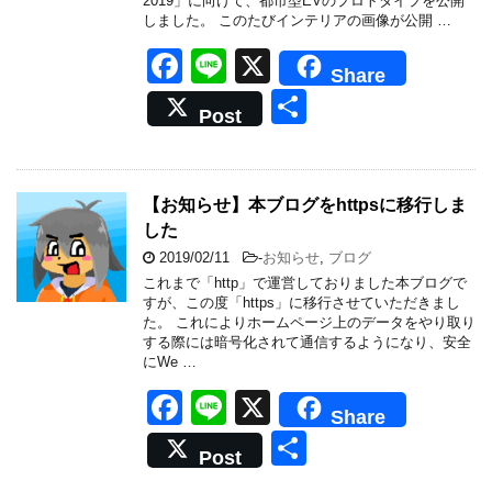
2019」に向けて、都市型EVのプロトタイプを公開
しました。 このたびインテリアの画像が公開 …
F
Li
X
Share
a
n
共
Post
c
e
有
e
b
【お知らせ】本ブログをhttpsに移行しま
した
o
2019/02/11
-
お知らせ
,
ブログ
o
これまで「http」で運営しておりました本ブログで
k
すが、この度「https」に移行させていただきまし
た。 これによりホームページ上のデータをやり取り
する際には暗号化されて通信するようになり、安全
にWe …
F
Li
X
Share
a
n
共
Post
c
e
有