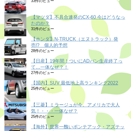
33件のビュー
【マツダ】不具合連発のCX-60 今はどうなっ
たのか？
31件のビュー
【ホンダ】N-TRUCK（エヌトラック）発
売!? 個人的予想
28件のビュー
【日産】19年間！ついにADバン生産終了っ
て…一体なぜ？！
27件のビュー
【国内】SUV 最低地上高ランキング2022
25件のビュー
【三菱】ミラージュが今、アメリカで大人
気！・・・一体なぜ？
25件のビュー
【海外】世界一醜いポンテアック・アズテッ