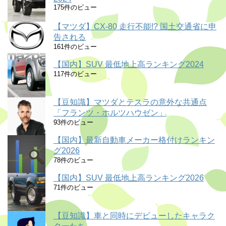
175件のビュー
【マツダ】CX-80 走行不能!? 国土交通省に申
告される
161件のビュー
【国内】SUV 最低地上高ランキング2024
117件のビュー
【豆知識】マツダとテスラの意外な共通点
「フランツ・ホルツハウゼン」
93件のビュー
【国内】最新自動車メーカー格付けランキン
グ2026
78件のビュー
【国内】SUV 最低地上高ランキング2026
71件のビュー
【豆知識】車と同時にデビューしたキャラク