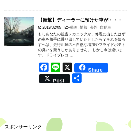
c
e
有
e
b
【衝撃】ディーラーに預けた車が・・・
o
2019/02/05
-
動画
,
情報
,
海外
,
自動車
もしあなたの担当メカニックが、修理に出したはず
o
の車を勝手に乗り回していたとしたら？それを知る
すべは、走行距離の不自然な増加やフライドポテト
k
の臭いを疑うしかありません。 しかし今は違いま
す。ドライブレコ …
F
Li
X
Share
a
n
共
Post
c
e
有
e
b
o
o
スポンサーリンク