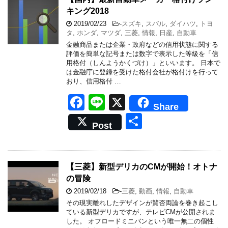
キング2018
o
2019/02/23
-
スズキ
,
スバル
,
ダイハツ
,
トヨ
o
タ
,
ホンダ
,
マツダ
,
三菱
,
情報
,
日産
,
自動車
k
金融商品または企業・政府などの信用状態に関する
評価を簡単な記号または数字で表示した等級を「信
用格付（しんようかくづけ）」といいます。 日本で
は金融庁に登録を受けた格付会社が格付けを行って
おり、信用格付 …
F
Li
X
Share
a
n
共
Post
c
e
有
e
b
【三菱】新型デリカのCMが開始！オトナ
の冒険
o
2019/02/18
-
三菱
,
動画
,
情報
,
自動車
o
その現実離れしたデザインが賛否両論を巻き起こし
k
ている新型デリカですが、テレビCMが公開されま
した。 オフロードミニバンという唯一無二の個性