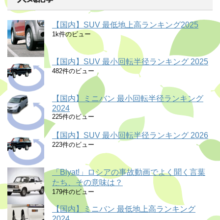
【国内】SUV 最低地上高ランキング2025
1k件のビュー
【国内】SUV 最小回転半径ランキング 2025
482件のビュー
【国内】ミニバン 最小回転半径ランキング
2024
225件のビュー
【国内】SUV 最小回転半径ランキング 2026
223件のビュー
「Blyat!」ロシアの事故動画でよく聞く言葉
たち、その意味は？
179件のビュー
【国内】ミニバン 最低地上高ランキング
2024