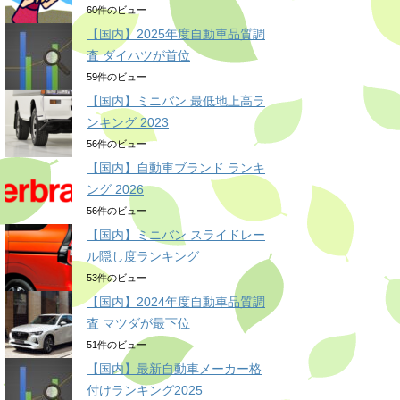
60件のビュー
【国内】2025年度自動車品質調
査 ダイハツが首位
59件のビュー
【国内】ミニバン 最低地上高ラ
ンキング 2023
56件のビュー
【国内】自動車ブランド ランキ
ング 2026
56件のビュー
【国内】ミニバン スライドレー
ル隠し度ランキング
53件のビュー
【国内】2024年度自動車品質調
査 マツダが最下位
51件のビュー
【国内】最新自動車メーカー格
付けランキング2025