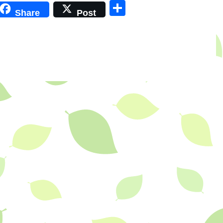
共
Share
Post
有