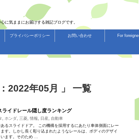
中心に気ままにお届けする雑記ブログです。
プライバシーポリシー
お問い合わせ
For foreigne
2022年05月 」 一覧
スライドレール隠し度ランキング
タ
,
ホンダ
,
三菱
,
情報
,
日産
,
自動車
あるスライドドア。 この機構を採用するにあたり車体側面にレー
ります。しかし長く彫り込まれたようなレールは、ボディのデザイ
います。そのため …