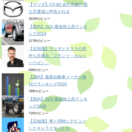
【マツダ】CX-80 走行不能!? 国
土交通省に申告される
161件のビュー
【国内】SUV 最低地上高ランキ
ング2024
117件のビュー
【豆知識】マツダとテスラの意
外な共通点「フランツ・ホルツ
ハウゼン」
93件のビュー
【国内】最新自動車メーカー格
付けランキング2026
79件のビュー
【国内】SUV 最低地上高ランキ
ング2026
71件のビュー
【豆知識】車と同時にデビュー
したキャラクターたち