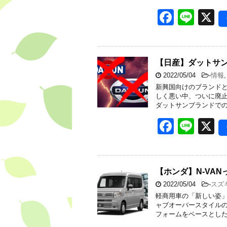
F
Li
X
a
n
c
e
e
【日産】ダットサン
2022/05/04
-
情報
b
新興国向けのブランドと
o
しく悪い中、ついに廃止
ダットサンブランドでの
o
F
Li
X
k
a
n
c
e
e
【ホンダ】N-VA
2022/05/04
-
スズ
b
軽商用車の「新しい姿」を
o
ャブオーバースタイルの
フォームをベースとした
o