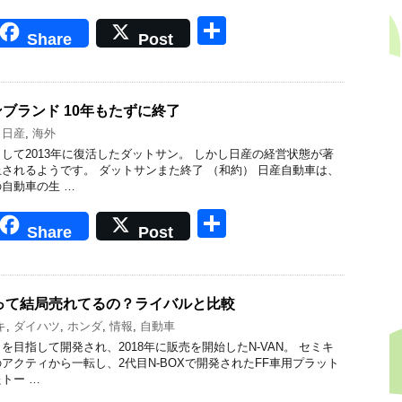
共
Share
Post
有
ブランド 10年もたずに終了
,
日産
,
海外
して2013年に復活したダットサン。 しかし日産の経営状態が著
されるようです。 ダットサンまた終了 （和約） 日産自動車は、
自動車の生 …
共
Share
Post
有
Nって結局売れてるの？ライバルと比較
キ
,
ダイハツ
,
ホンダ
,
情報
,
自動車
目指して開発され、2018年に販売を開始したN-VAN。 セミキ
アクティから一転し、2代目N-BOXで開発されたFF車用プラット
トー …