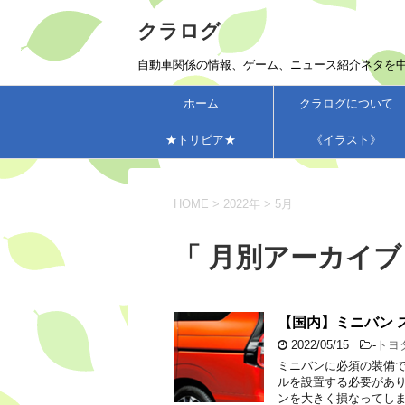
クラログ
自動車関係の情報、ゲーム、ニュース紹介ネタを
ホーム
クラログについて
★トリビア★
《イラスト》
HOME
>
2022年
>
5月
「 月別アーカイブ：
【国内】ミニバン 
2022/05/15
-
トヨ
ミニバンに必須の装備で
ルを設置する必要があ
ンを大きく損なってしま