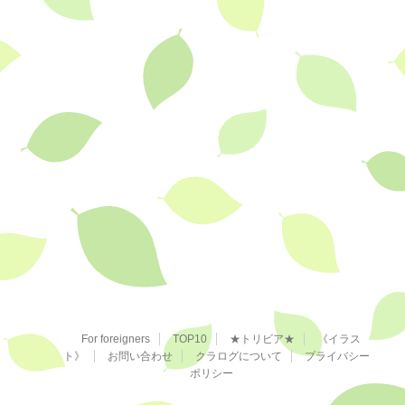
For foreigners
TOP10
★トリビア★
《イラス
ト》
お問い合わせ
クラログについて
プライバシー
ポリシー