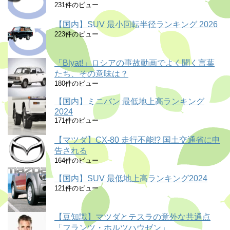
231件のビュー
【国内】SUV 最小回転半径ランキング 2026
223件のビュー
「Blyat!」ロシアの事故動画でよく聞く言葉
たち、その意味は？
180件のビュー
【国内】ミニバン 最低地上高ランキング
2024
171件のビュー
【マツダ】CX-80 走行不能!? 国土交通省に申
告される
164件のビュー
【国内】SUV 最低地上高ランキング2024
121件のビュー
【豆知識】マツダとテスラの意外な共通点
「フランツ・ホルツハウゼン」