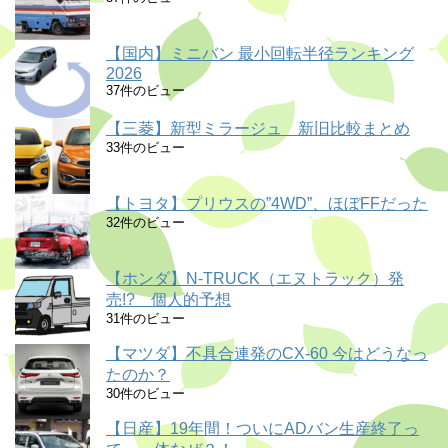
【国内】ミニバン 最小回転半径ランキング
2026
37件のビュー
【三菱】新型ミラージュ 新旧比較まとめ
33件のビュー
【トヨタ】プリウスの”4WD”、ほぼFFだった
32件のビュー
【ホンダ】N-TRUCK（エヌトラック）発
売!? 個人的予想
31件のビュー
【マツダ】不具合連発のCX-60 今はどうなっ
たのか？
30件のビュー
【日産】19年間！ついにADバン生産終了っ