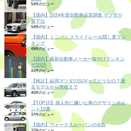
54件のビュー
【国内】2024年度自動車品質調査 マツダが
最下位
54件のビュー
【国内】ミニバン スライドレール隠し度ラン
キング
49件のビュー
【国内】最新自動車メーカー格付けランキン
グ2025
43件のビュー
【検証】結局マツダのSUVってどうなの？過
去モデルから現在まで
40件のビュー
【TOP10】個人的に嫌いな車のデザインポイ
ント10選
37件のビュー
【国内】ウォークスルーバンの歩み
37件のビュー