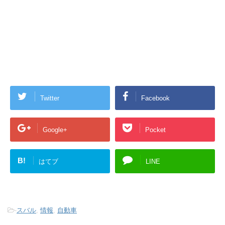
k
Twitter
Facebook
Google+
Pocket
B!
はてブ
LINE
-
スバル
,
情報
,
自動車