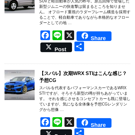
SUVと軽自動車が人気の昨今。原点回帰で登場した
o
新型ジムニーの快進撃は留まるところを知りませ
ん。 オフロード重視のラダーフレーム構造を採用す
k
ることで、軽自動車でありながら本格的なオフロー
ダーとしての地 …
F
Li
X
Share
a
n
共
Post
c
e
有
e
b
【スバル】次期WRX STIはこんな感じ？
予想CG
o
スバルを代表するパフォーマンスカーであるWRX
o
STIですが、そろそろ新型の噂が持ちあがっていま
す。 それを感じさせるコンセプトカーも既に登場し
k
ていますが、気になる全体像を予想CGレンダリン
グから想像 …
F
Li
X
Share
a
n
共