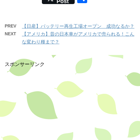
Post
c
e
有
e
b
PREV
【日産】バッテリー再生工場オープン 成功なるか？
o
NEXT
【アメリカ】昔の日本車がアメリカで売られる！こん
な変わり種まで？
o
k
スポンサーリンク