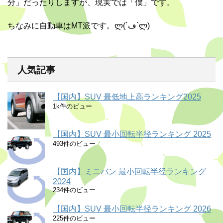
分」だったりしますが、現実では「僕」です。
ちなみに自動車はMT派です。ლ(´ڡ`ლ)
人気記事
【国内】SUV 最低地上高ランキング2025
1k件のビュー
【国内】SUV 最小回転半径ランキング 2025
493件のビュー
【国内】ミニバン 最小回転半径ランキング
2024
234件のビュー
【国内】SUV 最小回転半径ランキング 2026
225件のビュー