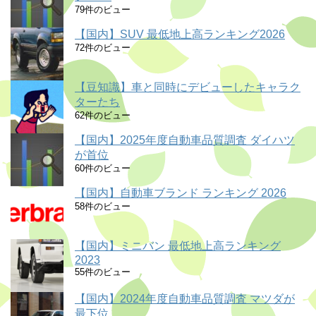
79件のビュー
【国内】SUV 最低地上高ランキング2026
72件のビュー
【豆知識】車と同時にデビューしたキャラク
ターたち
62件のビュー
【国内】2025年度自動車品質調査 ダイハツ
が首位
60件のビュー
【国内】自動車ブランド ランキング 2026
58件のビュー
【国内】ミニバン 最低地上高ランキング
2023
55件のビュー
【国内】2024年度自動車品質調査 マツダが
最下位