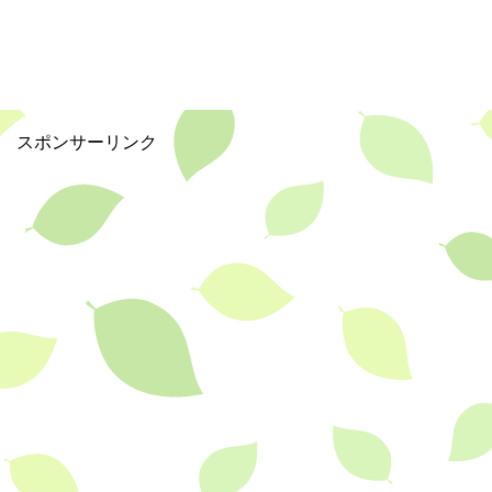
e
b
o
o
スポンサーリンク
k