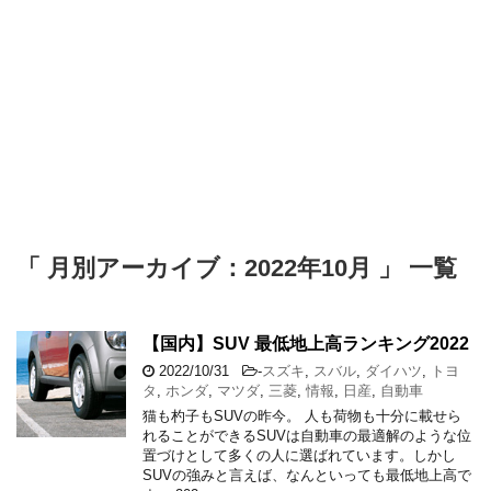
「 月別アーカイブ：2022年10月 」 一覧
【国内】SUV 最低地上高ランキング2022
2022/10/31
-
スズキ
,
スバル
,
ダイハツ
,
トヨ
タ
,
ホンダ
,
マツダ
,
三菱
,
情報
,
日産
,
自動車
猫も杓子もSUVの昨今。 人も荷物も十分に載せら
れることができるSUVは自動車の最適解のような位
置づけとして多くの人に選ばれています。しかし
SUVの強みと言えば、なんといっても最低地上高で