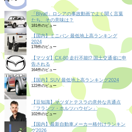
「Blyat!」ロシアの事故動画でよく聞く言葉
たち、その意味は？
181件のビュー
【国内】ミニバン 最低地上高ランキング
2024
178件のビュー
【マツダ】CX-80 走行不能!? 国土交通省に申
告される
164件のビュー
【国内】SUV 最低地上高ランキング2024
122件のビュー
【豆知識】マツダとテスラの意外な共通点
「フランツ・ホルツハウゼン」
102件のビュー
【国内】最新自動車メーカー格付けランキン
グ2026