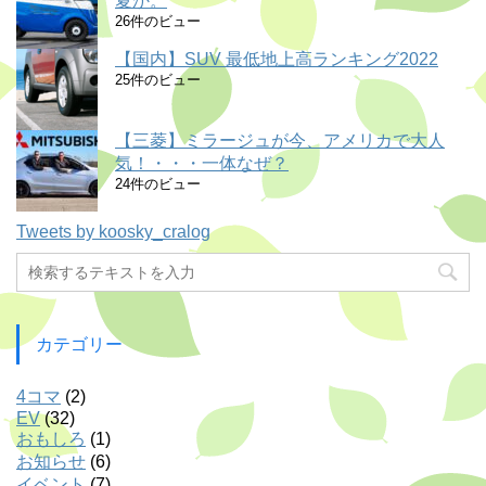
夏か。
26件のビュー
【国内】SUV 最低地上高ランキング2022
25件のビュー
【三菱】ミラージュが今、アメリカで大人
気！・・・一体なぜ？
24件のビュー
Tweets by koosky_cralog
カテゴリー
4コマ
(2)
EV
(32)
おもしろ
(1)
お知らせ
(6)
イベント
(7)