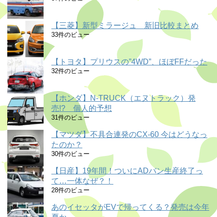
【三菱】新型ミラージュ 新旧比較まとめ
33件のビュー
【トヨタ】プリウスの”4WD”、ほぼFFだった
32件のビュー
【ホンダ】N-TRUCK（エヌトラック）発
売!? 個人的予想
31件のビュー
【マツダ】不具合連発のCX-60 今はどうなっ
たのか？
30件のビュー
【日産】19年間！ついにADバン生産終了っ
て…一体なぜ？！
28件のビュー
あのイセッタがEVで帰ってくる？発売は今年