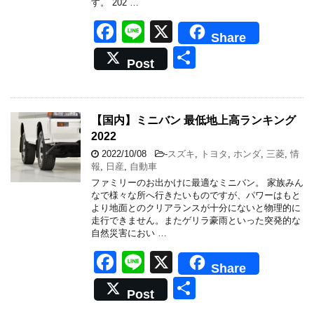
す。 202 …
F
Li
X
Share
a
n
共
Post
c
e
有
e
b
【国内】ミニバン 最低地上高ランキング
2022
o
2022/10/08
-
スズキ
,
トヨタ
,
ホンダ
,
三菱
,
情
o
報
,
日産
,
自動車
k
ファミリーのお出かけに最適なミニバン。 家族みん
なで様々な所へ行きたいものですが、パワーはもと
より地面とのクリアランスが十分にないと物理的に
走行できません。またゲリラ豪雨といった突発的な
自然災害におい …
F
Li
X
Share
a
n
共
Post
c
e
有