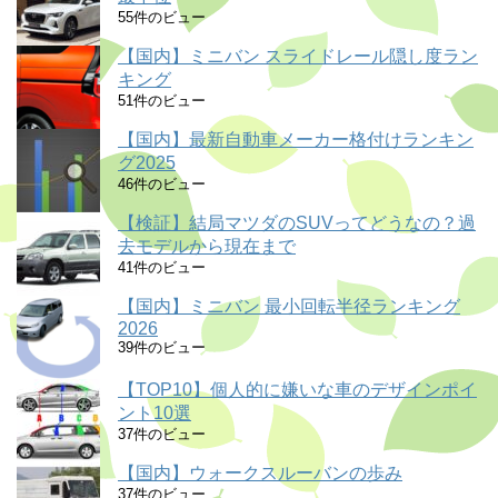
55件のビュー
【国内】ミニバン スライドレール隠し度ラン
キング
51件のビュー
【国内】最新自動車メーカー格付けランキン
グ2025
46件のビュー
【検証】結局マツダのSUVってどうなの？過
去モデルから現在まで
41件のビュー
【国内】ミニバン 最小回転半径ランキング
2026
39件のビュー
【TOP10】個人的に嫌いな車のデザインポイ
ント10選
37件のビュー
【国内】ウォークスルーバンの歩み
37件のビュー