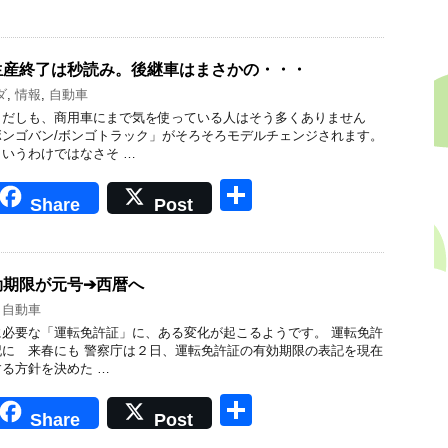
有
生産終了は秒読み。後継車はまさかの・・・
ダ
,
情報
,
自動車
まだしも、商用車にまで気を使っている人はそう多くありません
ンゴバン/ボンゴトラック」がそろそろモデルチェンジされます。
いうわけではなさそ …
共
Share
Post
有
効期限が元号➔西暦へ
,
自動車
必要な「運転免許証」に、ある変化が起こるようです。 運転免許
に 来春にも 警察庁は２日、運転免許証の有効期限の表記を現在
る方針を決めた …
共
Share
Post
有