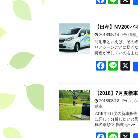
k
a
n
c
e
e
【日産】NV200
2018/08/14
-
情報
b
商用車といえば、その
o
りとシーンごとに様々な
特色が出にくいのもまた
o
F
Li
X
k
a
n
c
e
e
【2018】7月度新
2018/08/12
-
スズ
b
動車
o
2018年7月度の新車
に詳しく分析したいと思
o
称名別順位 掲載元へ➔ 
k
F
Li
X