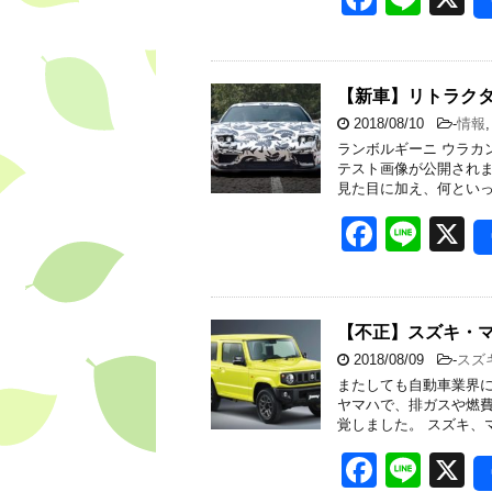
a
n
c
e
e
【新車】リトラクタ
2018/08/10
-
情報
b
ランボルギーニ ウラカ
o
テスト画像が公開されま
見た目に加え、何といっ
o
F
Li
X
k
a
n
c
e
e
【不正】スズキ・
2018/08/09
-
スズ
b
またしても自動車業界に
o
ヤマハで、排ガスや燃
覚しました。 スズキ、
o
F
Li
X
k