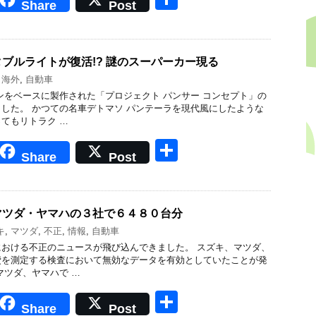
Share
Post
有
ブルライトが復活!? 謎のスーパーカー現る
,
海外
,
自動車
ンをベースに製作された「プロジェクト パンサー コンセプト」の
した。 かつての名車デトマソ パンテーラを現代風にしたような
てもリトラク …
共
Share
Post
有
マツダ・ヤマハの３社で６４８０台分
キ
,
マツダ
,
不正
,
情報
,
自動車
おける不正のニュースが飛び込んできました。 スズキ、マツダ、
費を測定する検査において無効なデータを有効としていたことが発
マツダ、ヤマハで …
共
Share
Post