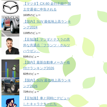
【マツダ】CX-80 走行不能!? 国
土交通省に申告される
163件のビュー
【国内】SUV 最低地上高ランキ
ング2024
119件のビュー
【豆知識】マツダとテスラの意
外な共通点「フランツ・ホルツ
ハウゼン」
93件のビュー
【国内】最新自動車メーカー格
付けランキング2026
82件のビュー
【国内】SUV 最低地上高ランキ
ング2026
72件のビュー
【豆知識】車と同時にデビュー
したキャラクターたち