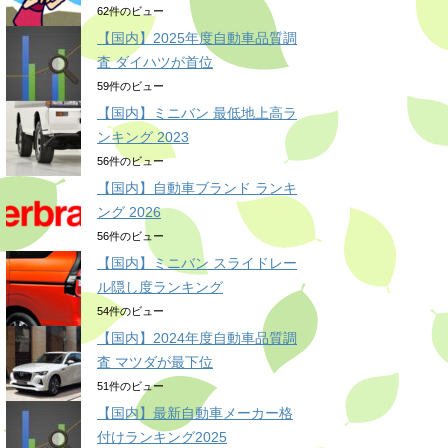
62件のビュー
【国内】2025年度自動車品質調
査 ダイハツが首位
59件のビュー
【国内】ミニバン 最低地上高ラ
ンキング 2023
56件のビュー
【国内】自動車ブランド ランキ
ング 2026
56件のビュー
【国内】ミニバン スライドレー
ル隠し度ランキング
54件のビュー
【国内】2024年度自動車品質調
査 マツダが最下位
51件のビュー
【国内】最新自動車メーカー格
付けランキング2025