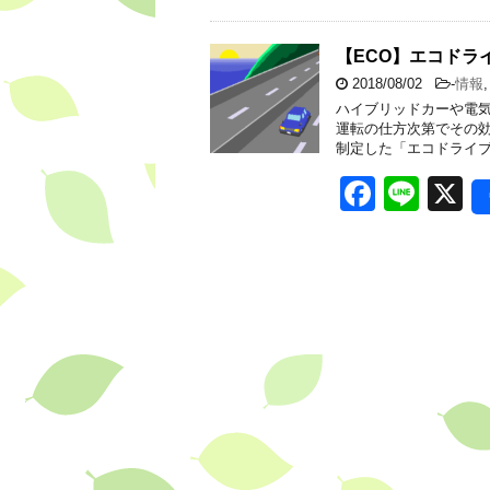
c
e
e
【ECO】エコドラ
2018/08/02
-
情報
b
ハイブリッドカーや電
o
運転の仕方次第でその効
制定した「エコドライブ
o
F
Li
X
k
a
n
c
e
e
b
o
o
k