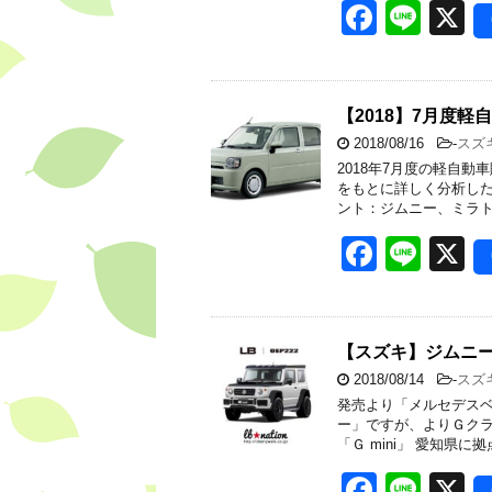
F
Li
X
k
a
n
c
e
e
【2018】7月度
2018/08/16
-
スズ
b
2018年7月度の軽自
o
をもとに詳しく分析した
ント：ジムニー、ミラト
o
F
Li
X
k
a
n
c
e
e
【スズキ】ジムニ
2018/08/14
-
スズ
b
発売より「メルセデスベ
o
ー」ですが、よりＧクラ
「Ｇ mini」 愛知県に
o
F
Li
X