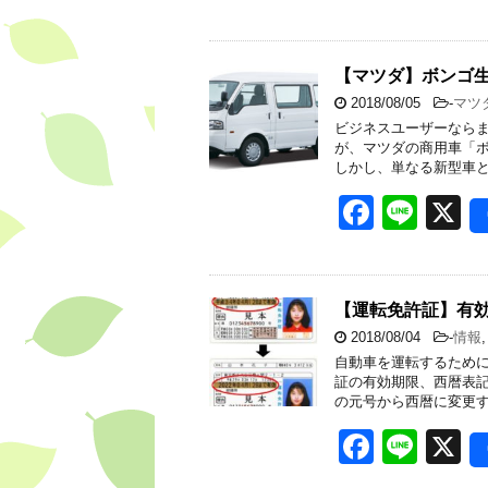
a
n
c
e
e
【マツダ】ボンゴ
2018/08/05
-
マツ
b
ビジネスユーザーなら
o
が、マツダの商用車「ボ
しかし、単なる新型車と
o
F
Li
X
k
a
n
c
e
e
【運転免許証】有
2018/08/04
-
情報
b
自動車を運転するために
o
証の有効期限、西暦表記
の元号から西暦に変更す
o
F
Li
X
k
a
n