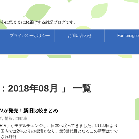
中心に気ままにお届けする雑記ブログです。
プライバシーポリシー
お問い合わせ
For foreigne
2018年08月 」 一覧
-Vが発売！新旧比較まとめ
ダ
,
情報
,
自動車
CR-V」がモデルチェンジし、日本へ戻ってきました。8月30日より
国内では2年ぶりの復活となり、第5世代目となるこの新型はすで
され好評 …