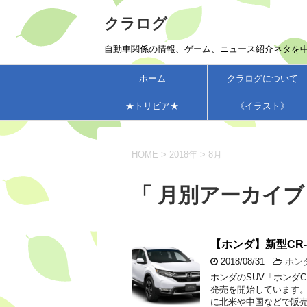
クラログ
自動車関係の情報、ゲーム、ニュース紹介ネタを
ホーム
クラログについて
★トリビア★
《イラスト》
HOME
>
2018年
>
8月
「 月別アーカイブ：
【ホンダ】新型CR
2018/08/31
-
ホン
ホンダのSUV「ホンダ
発売を開始しています。
に北米や中国などで販売