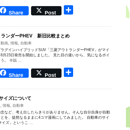
共
Share
Post
有
ランダーPHEV 新旧比較まとめ
,
動画
,
情報
,
自動車
ラグインハイブリッドSUV「三菱アウトランダーPHEV」がマイ
8月23日発売を開始しました。 見た目の違いから、気になるポイ
う。 ※以 …
共
Share
Post
有
サイズについて
マ
,
情報
,
自動車
懸念など、考え出したらきりがありません。そんな自分自身が自動
とを、徒然なるままに4コマ漫画にしてみました。 自動車のサイ
サイズ」というこ …