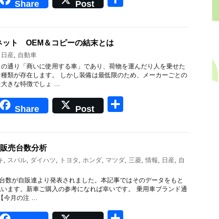
Share
Post
有
バネット OEM＆コピーの結末とは
,
日産
,
自動車
名の通り「商いに使用する車」であり、荷物を運んだり人を乗せた
種類が存在します。 しかし装備は最低限のため、メーカーごとの
大きな特徴でしょ …
共
Share
Post
有
車販売台数分析
キ
,
スバル
,
ダイハツ
,
トヨタ
,
ホンダ
,
マツダ
,
三菱
,
情報
,
日産
,
自
販売台数が自販連より発表されました。本記事ではそのデータをもと
います。新車ご購入の参考になれば幸いです。 乗用車ブランド通
【今月の注 …
共