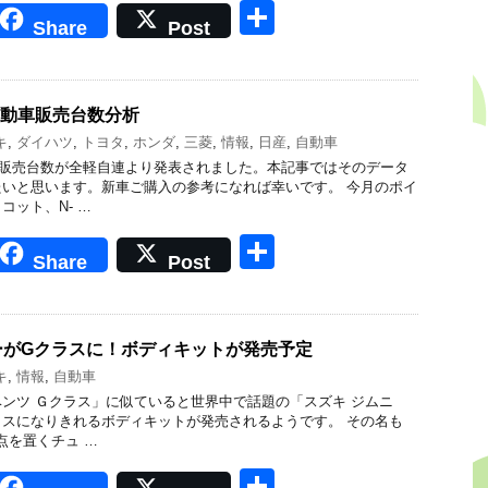
共
Share
Post
有
軽自動車販売台数分析
キ
,
ダイハツ
,
トヨタ
,
ホンダ
,
三菱
,
情報
,
日産
,
自動車
動車販売台数が全軽自連より発表されました。本記事ではそのデータ
いと思います。新車ご購入の参考になれば幸いです。 今月のポイ
コット、N- …
共
Share
Post
有
ーがGクラスに！ボディキットが発売予定
キ
,
情報
,
自動車
ンツ Ｇクラス」に似ていると世界中で話題の「スズキ ジムニ
スになりきれるボディキットが発売されるようです。 その名も
拠点を置くチュ …
共