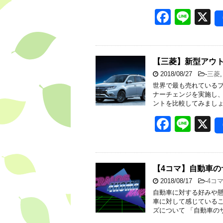
F
Li
X
a
n
c
e
e
【三菱】新型アウト
2018/08/27
-
三菱
b
世界で最も売れているプ
o
ナーチェンジを実施し、
ントを比較してみましょ
o
F
Li
X
k
a
n
c
e
e
【4コマ】自動車の
2018/08/17
-
4コ
b
自動車に対する好みや
o
車に対して感じているこ
ズについて 「自動車の
o