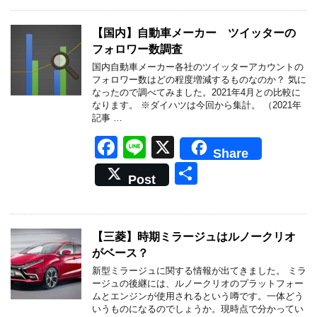
e
b
【国内】自動車メーカー ツイッターの
フォロワー数調査
o
国内自動車メーカー各社のツイッターアカウントの
o
フォロワー数はどの程度増減するものなのか？ 気に
なったので調べてみました。2021年4月との比較に
k
なります。 ※ダイハツは今回から集計。 （2021年
記事 …
F
Li
X
Share
a
n
共
Post
c
e
有
e
b
【三菱】時期ミラージュはルノークリオ
がベース？
o
新型ミラージュに関する情報が出てきました。 ミラ
o
ージュの後継には、ルノークリオのプラットフォー
ムとエンジンが使用されるという噂です。一体どう
k
いうものになるのでしょうか。現時点で分かってい