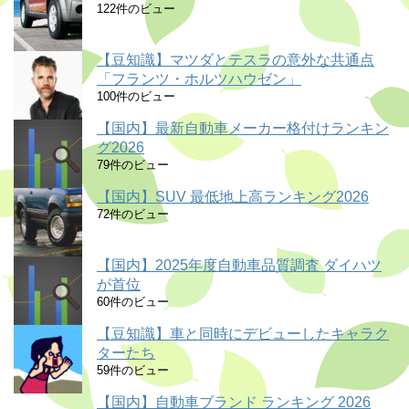
122件のビュー
【豆知識】マツダとテスラの意外な共通点
「フランツ・ホルツハウゼン」
100件のビュー
【国内】最新自動車メーカー格付けランキン
グ2026
79件のビュー
【国内】SUV 最低地上高ランキング2026
72件のビュー
【国内】2025年度自動車品質調査 ダイハツ
が首位
60件のビュー
【豆知識】車と同時にデビューしたキャラク
ターたち
59件のビュー
【国内】自動車ブランド ランキング 2026