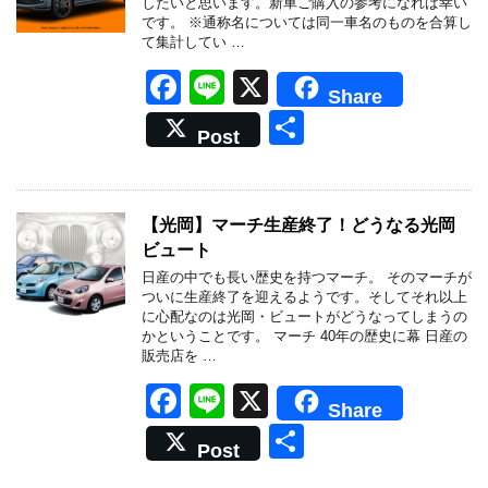
o
したいと思います。新車ご購入の参考になれば幸い
です。 ※通称名については同一車名のものを合算し
k
て集計してい …
F
Li
X
Share
a
n
共
Post
c
e
有
e
b
【光岡】マーチ生産終了！どうなる光岡
ビュート
o
日産の中でも長い歴史を持つマーチ。 そのマーチが
o
ついに生産終了を迎えるようです。そしてそれ以上
に心配なのは光岡・ビュートがどうなってしまうの
k
かということです。 マーチ 40年の歴史に幕 日産の
販売店を …
F
Li
X
Share
a
n
共
Post
c
e
有