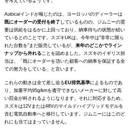
を考えているようです。
Autocarインドが報じたのは、ヨーロッパのディーラーは
既にオーダーの受付を終了
しているものの、ジムニーの需
要は供給をはるかに上回っており、納車待ちの状態が続い
ているとのことです。スズキUKは、今年中は”非常に限ら
れた台数を”まだ販売しているが、
来年のどこかでライン
ナップから外れる
ことを認めました。スズキのイギリス担
当は、「既にオーダーを頂いた顧客への納車を保証する全
ての努力をしている」と言います。
これらの動きは全て差し迫る
EU排気基準
によるものであ
り、加重平均95g/kmを遵守できないメーカーに対して高
い罰金が科されるようになります。それに対応するため、
スズキは12Vまたは48Vのマイルドハイブリッドモデルを
含む電気自動車へと移行しています。ジムニーにはこのど
れにも当てはまっていません。