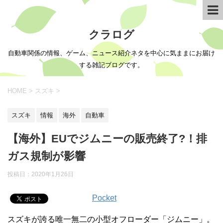
クラログ
自動車関係の情報、ゲーム、ニュース紹介ネタを中心に気ままにお届け
する雑記ブログです。
HOME
>
スズキ
>
スズキ
情報
海外
自動車
【海外】EUでジムニーの販売終了?！排
ガス規制が影響
投稿日：
2020年1月26日
Pocket
スズキが誇る唯一無二の小型オフローダー「ジムニー」。