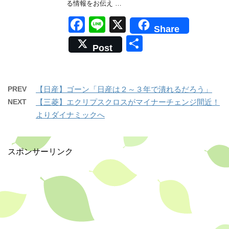
る情報をお伝え …
F
Li
X
Share
a
n
共
Post
c
e
有
e
b
PREV
【日産】ゴーン「日産は２～３年で潰れるだろう」
o
NEXT
【三菱】エクリプスクロスがマイナーチェンジ間近！
よりダイナミックへ
o
k
スポンサーリンク