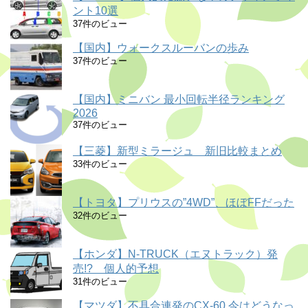
ント10選
37件のビュー
【国内】ウォークスルーバンの歩み
37件のビュー
【国内】ミニバン 最小回転半径ランキング
2026
37件のビュー
【三菱】新型ミラージュ 新旧比較まとめ
33件のビュー
【トヨタ】プリウスの”4WD”、ほぼFFだった
32件のビュー
【ホンダ】N-TRUCK（エヌトラック）発
売!? 個人的予想
31件のビュー
【マツダ】不具合連発のCX-60 今はどうなっ