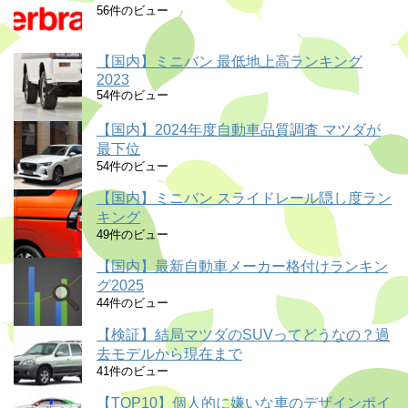
56件のビュー
【国内】ミニバン 最低地上高ランキング
2023
54件のビュー
【国内】2024年度自動車品質調査 マツダが
最下位
54件のビュー
【国内】ミニバン スライドレール隠し度ラン
キング
49件のビュー
【国内】最新自動車メーカー格付けランキン
グ2025
44件のビュー
【検証】結局マツダのSUVってどうなの？過
去モデルから現在まで
41件のビュー
【TOP10】個人的に嫌いな車のデザインポイ