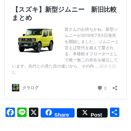
F
Li
X
共
Share
Post
a
n
有
c
e