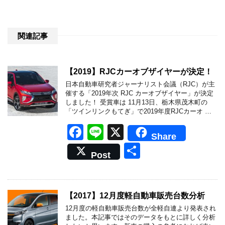
関連記事
【2019】RJCカーオブザイヤーが決定！
日本自動車研究者ジャーナリスト会議（RJC）が主
催する「2019年次 RJC カーオブザイヤー」が決定
しました！ 受賞車は 11月13日、栃木県茂木町の
「ツインリンクもてぎ」で2019年度RJCカーオ …
F
Li
X
Share
a
n
共
Post
c
e
有
e
b
【2017】12月度軽自動車販売台数分析
o
12月度の軽自動車販売台数が全軽自連より発表され
ました。本記事ではそのデータをもとに詳しく分析