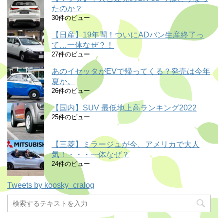
たのか？
30件のビュー
【日産】19年間！ついにADバン生産終了っ
て…一体なぜ？！
27件のビュー
あのイセッタがEVで帰ってくる？発売は今年
夏か。
26件のビュー
【国内】SUV 最低地上高ランキング2022
25件のビュー
【三菱】ミラージュが今、アメリカで大人
気！・・・一体なぜ？
24件のビュー
Tweets by koosky_cralog