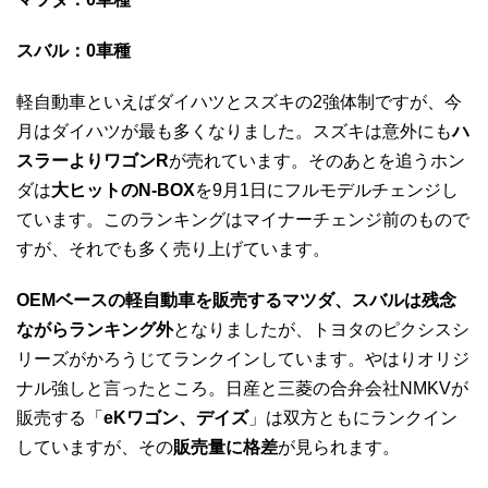
スバル：0車種
軽自動車といえばダイハツとスズキの2強体制ですが、今
月はダイハツが最も多くなりました。スズキは意外にも
ハ
スラーよりワゴンR
が売れています。そのあとを追うホン
ダは
大ヒットのN-BOX
を9月1日にフルモデルチェンジし
ています。このランキングはマイナーチェンジ前のもので
すが、それでも多く売り上げています。
OEMベースの軽自動車を販売するマツダ、スバルは残念
ながらランキング外
となりましたが、トヨタのピクシスシ
リーズがかろうじてランクインしています。やはりオリジ
ナル強しと言ったところ。日産と三菱の合弁会社NMKVが
販売する「
eKワゴン、デイズ
」は双方ともにランクイン
していますが、その
販売量に格差
が見られます。