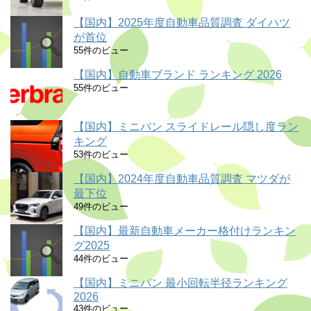
【国内】2025年度自動車品質調査 ダイハツ
が首位
55件のビュー
【国内】自動車ブランド ランキング 2026
55件のビュー
【国内】ミニバン スライドレール隠し度ラン
キング
53件のビュー
【国内】2024年度自動車品質調査 マツダが
最下位
49件のビュー
【国内】最新自動車メーカー格付けランキン
グ2025
44件のビュー
【国内】ミニバン 最小回転半径ランキング
2026
43件のビュー