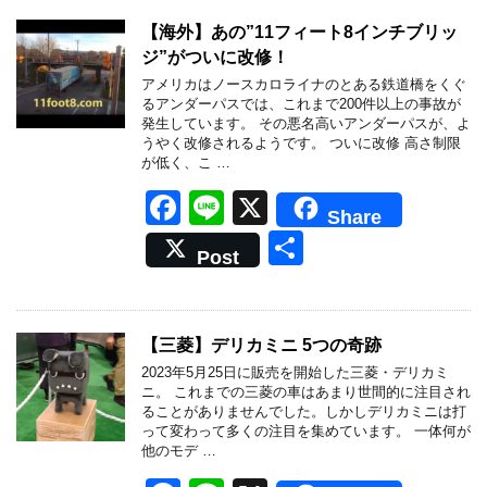
b
【海外】あの”11フィート8インチブリッ
ジ”がついに改修！
o
アメリカはノースカロライナのとある鉄道橋をくぐ
o
るアンダーパスでは、これまで200件以上の事故が
発生しています。 その悪名高いアンダーパスが、よ
k
うやく改修されるようです。 ついに改修 高さ制限
が低く、こ …
F
Li
X
Share
a
n
共
Post
c
e
有
e
b
【三菱】デリカミニ 5つの奇跡
o
2023年5月25日に販売を開始した三菱・デリカミ
ニ。 これまでの三菱の車はあまり世間的に注目され
o
ることがありませんでした。しかしデリカミニは打
って変わって多くの注目を集めています。 一体何が
k
他のモデ …