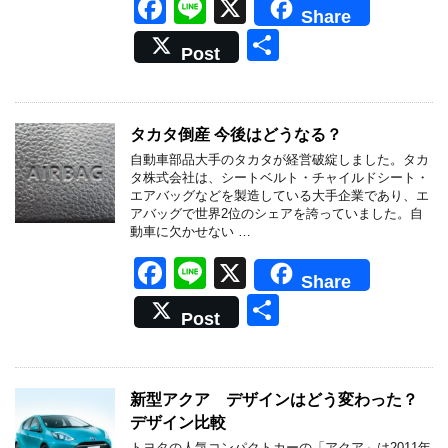
F
Li
X
Share
a
n
共
Post
c
e
有
e
b
タカタ倒産 今後はどうなる？
o
自動車部品大手のタカタが経営破綻しました。タカ
タ株式会社は、シートベルト・チャイルドシート・
o
エアバッグなどを製造している大手企業であり、エ
アバッグで世界2位のシェアを誇っていました。自
k
動車に欠かせない …
F
Li
X
Share
a
n
共
Post
c
e
有
e
b
新型アクア デザインはどう変わった？
デザイン比較
o
トヨタの人気コンパクトカーの「アクア」は2011年