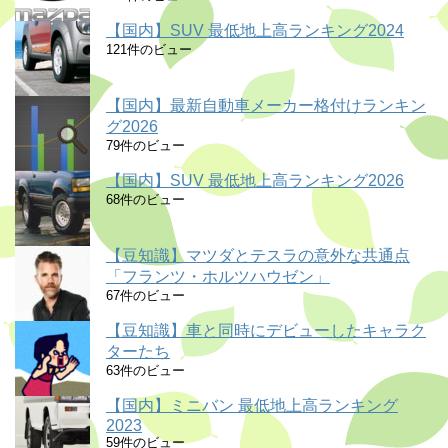
【国内】SUV 最低地上高ランキング2024
121件のビュー
【国内】最新自動車メーカー格付けランキン
グ2026
79件のビュー
【国内】SUV 最低地上高ランキング2026
68件のビュー
【豆知識】マツダとテスラの意外な共通点
「フランツ・ホルツハウゼン」
67件のビュー
【豆知識】車と同時にデビューしたキャラク
ターたち
63件のビュー
【国内】ミニバン 最低地上高ランキング
2023
59件のビュー