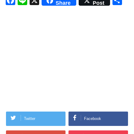
F
Li
X
共
Share
Post
a
n
有
c
e
e
b
o
o
k
Twitter
Facebook