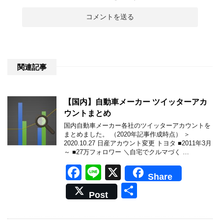
関連記事
【国内】自動車メーカー ツイッターアカ
ウントまとめ
国内自動車メーカー各社のツイッターアカウントを
まとめました。 （2020年記事作成時点） ＞
2020.10.27 日産アカウント変更 トヨタ ■2011年3月
～ ■27万フォロワー ＼自宅でクルマづく …
F
Li
X
Share
a
n
共
Post
c
e
有
e