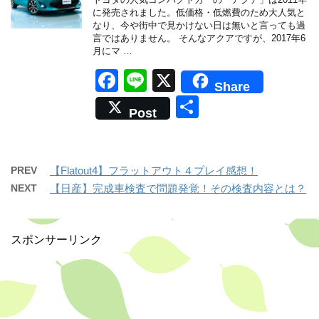
o
に発売されました。低価格・低燃費のため大人気と
なり、今や街中で見かけない日は無いと言っても過
k
言ではありません。 そんなアクアですが、2017年6
月にマ …
F
Li
X
Share
a
n
共
Post
c
e
有
e
b
PREV
【Flatout4】フラットアウト４プレイ感想！
o
NEXT
【日産】完成車検査で問題発覚！その検査内容とは？
o
k
スポンサーリンク