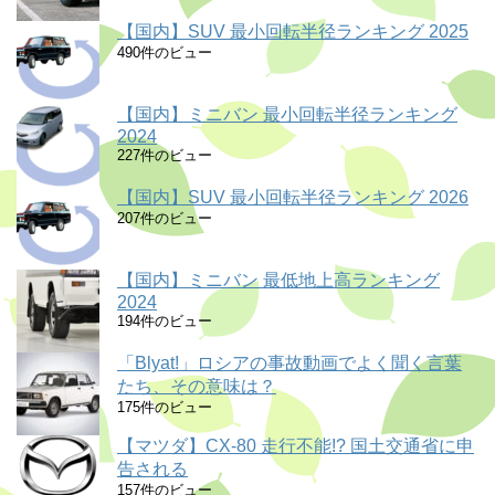
【国内】SUV 最小回転半径ランキング 2025
490件のビュー
【国内】ミニバン 最小回転半径ランキング
2024
227件のビュー
【国内】SUV 最小回転半径ランキング 2026
207件のビュー
【国内】ミニバン 最低地上高ランキング
2024
194件のビュー
「Blyat!」ロシアの事故動画でよく聞く言葉
たち、その意味は？
175件のビュー
【マツダ】CX-80 走行不能!? 国土交通省に申
告される
157件のビュー