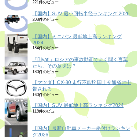
221件のビュー
【国内】SUV 最小回転半径ランキング 2026
208件のビュー
【国内】ミニバン 最低地上高ランキング
2024
184件のビュー
「Blyat!」ロシアの事故動画でよく聞く言葉
たち、その意味は？
180件のビュー
【マツダ】CX-80 走行不能!? 国土交通省に申
告される
160件のビュー
【国内】SUV 最低地上高ランキング2024
118件のビュー
【国内】最新自動車メーカー格付けランキン
グ2026