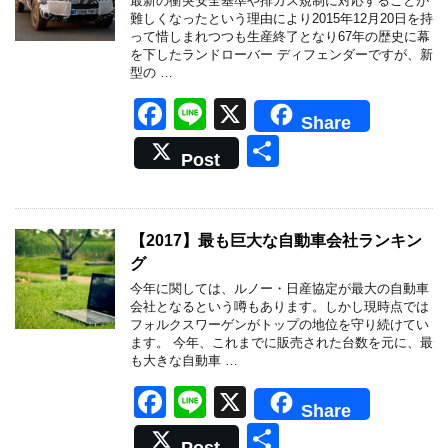
最新の衝突安全基準や排ガス規制に対応することが
o
難しくなったという理由により2015年12月20日を持
って惜しまれつつも生産終了となり67年の歴史に幕
k
を下したランドローバー ディフェンダーですが、新
型の …
F
Li
X
Share
a
n
共
Post
c
e
有
e
b
【2017】最も巨大な自動車会社ランキン
グ
o
今年に関しては、ルノー・日産協定が最大の自動車
o
会社となるという噂もあります。しかし現時点では
フォルクスワーゲンがトップの地位を守り続けてい
k
ます。 今年、これまでに販売された台数を元に、最
も大きな自動車 …
F
Li
X
Share
a
n
共