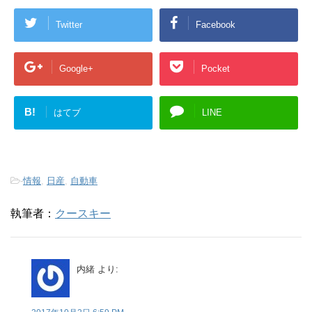
Twitter
Facebook
Google+
Pocket
B!
はてブ
LINE
-
情報
,
日産
,
自動車
執筆者：
クースキー
内緒
より: