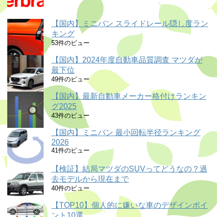
【国内】ミニバン スライドレール隠し度ラン
キング
53件のビュー
【国内】2024年度自動車品質調査 マツダが
最下位
49件のビュー
【国内】最新自動車メーカー格付けランキン
グ2025
43件のビュー
【国内】ミニバン 最小回転半径ランキング
2026
41件のビュー
【検証】結局マツダのSUVってどうなの？過
去モデルから現在まで
40件のビュー
【TOP10】個人的に嫌いな車のデザインポイ
ント10選