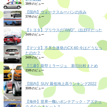
38件のビュー
【国内】ウォークスルーバンの歩み
37件のビュー
【トヨタ】プリウスの”4WD”、ほぼFFだった
34件のビュー
【マツダ】不具合連発のCX-60 今はどうなっ
たのか？
34件のビュー
【三菱】新型ミラージュ 新旧比較まとめ
33件のビュー
【国内】SUV 最低地上高ランキング2022
30件のビュー
【海外】世界一醜いポンテアック・アズテッ
ク 今なら大ヒット？