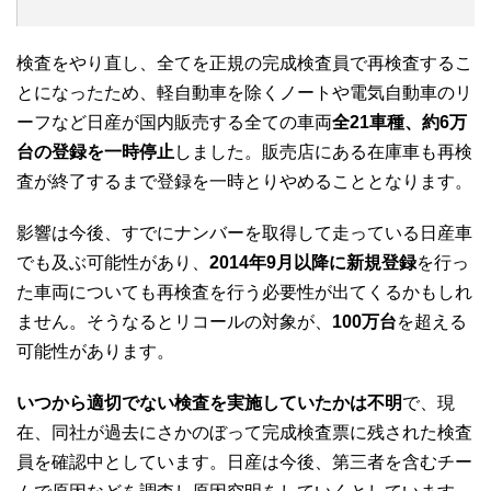
検査をやり直し、全てを正規の完成検査員で再検査するこ
とになったため、軽自動車を除くノートや電気自動車のリ
ーフなど日産が国内販売する全ての車両
全21車種、約6万
台の登録を一時停止
しました。販売店にある在庫車も再検
査が終了するまで登録を一時とりやめることとなります。
影響は今後、すでにナンバーを取得して走っている日産車
でも及ぶ可能性があり、
2014年9月以降に新規登録
を行っ
た車両についても再検査を行う必要性が出てくるかもしれ
ません。そうなるとリコールの対象が、
100万台
を超える
可能性があります。
いつから適切でない検査を実施していたかは不明
で、現
在、同社が過去にさかのぼって完成検査票に残された検査
員を確認中としています。日産は今後、第三者を含むチー