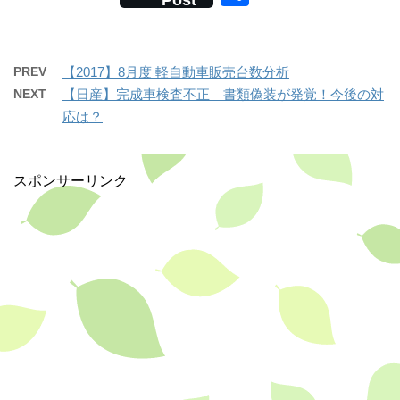
Post
c
e
有
e
b
PREV
【2017】8月度 軽自動車販売台数分析
o
NEXT
【日産】完成車検査不正 書類偽装が発覚！今後の対
応は？
o
k
スポンサーリンク