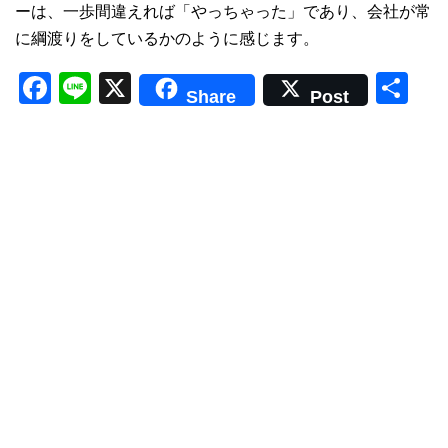
ーは、一歩間違えれば「やっちゃった」であり、会社が常
に綱渡りをしているかのように感じます。
F
Li
X
共
Share
Post
a
n
有
c
e
e
b
o
o
k