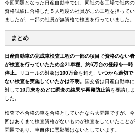
今回問題となった日産自動車では、同社の各工場で社内の
資格試験に合格した５人程度の社員がこの工程を担ってい
ましたが、一部の社員が無資格で検査を行っていました。
まとめ
日産自動車の完成車検査工程の一部の項目
で
資格のない者
が検査を行っていたため全2
1車種、約6万台の登録を一時
停止。
リコールの対象は
100万台
を超え、
いつから適切で
ない検査を実施していたかは不明。
国交省は日産自動車に
対して
10月末をめどに調査の結果や再発防止策
を要請しま
した。
検査で不合格の車を合格としていたなら大問題ですが、今
回はあくまで検査資格がないものが検査をしていたことが
問題であり、車自体に悪影響はないとしています。