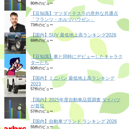
80件のビュー
【豆知識】マツダとテスラの意外な共通点
「フランツ・ホルツハウゼン」
73件のビュー
【国内】SUV 最低地上高ランキング2026
69件のビュー
【豆知識】車と同時にデビューしたキャラク
ターたち
60件のビュー
【国内】ミニバン 最低地上高ランキング
2023
57件のビュー
【国内】2025年度自動車品質調査 ダイハツ
が首位
57件のビュー
【国内】自動車ブランド ランキング 2026
55件のビュー