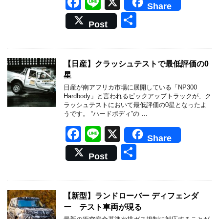
F
Li
X
Share
a
n
共
Post
c
e
有
e
b
【日産】クラッシュテストで最低評価の0
星
o
日産が南アフリカ市場に展開している「NP300
o
Hardbody」と言われるピックアップトラックが、ク
ラッシュテストにおいて最低評価の0星となったよ
k
うです。 “ハードボディ”の …
F
Li
X
Share
a
n
共
Post
c
e
有
e
b
【新型】ランドローバー ディフェンダ
ー テスト車両が現る
o