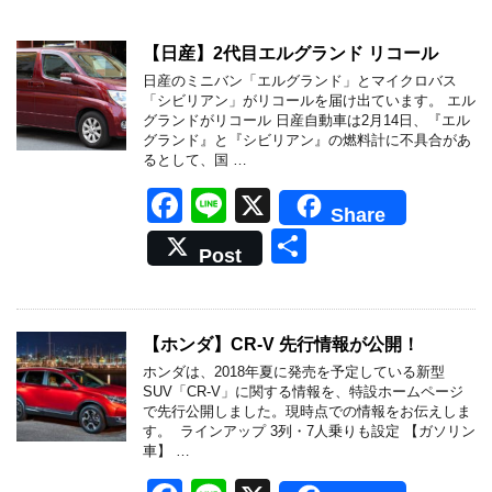
【日産】2代目エルグランド リコール
日産のミニバン「エルグランド」とマイクロバス
「シビリアン」がリコールを届け出ています。 エル
グランドがリコール 日産自動車は2月14日、『エル
グランド』と『シビリアン』の燃料計に不具合があ
るとして、国 …
F
Li
X
Share
a
n
共
Post
c
e
有
e
b
【ホンダ】CR-V 先行情報が公開！
o
ホンダは、2018年夏に発売を予定している新型
SUV「CR-V」に関する情報を、特設ホームページ
o
で先行公開しました。現時点での情報をお伝えしま
す。 ラインアップ 3列・7人乗りも設定 【ガソリン
k
車】 …