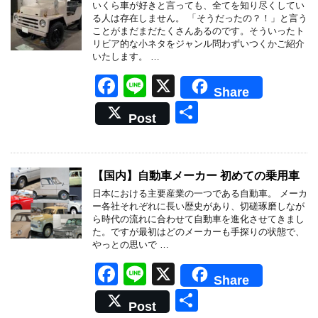
o
いくら車が好きと言っても、全てを知り尽くしてい
る人は存在しません。 「そうだったの？！」と言う
o
ことがまだまだたくさんあるのです。そういったト
リビア的な小ネタをジャンル問わずいつくかご紹介
k
いたします。 …
F
Li
X
Share
a
n
共
Post
c
e
有
e
b
【国内】自動車メーカー 初めての乗用車
o
日本における主要産業の一つである自動車。 メーカ
ー各社それぞれに長い歴史があり、切磋琢磨しなが
o
ら時代の流れに合わせて自動車を進化させてきまし
た。ですが最初はどのメーカーも手探りの状態で、
k
やっとの思いで …
F
Li
X
Share
a
n
共
Post