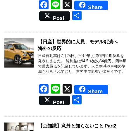
F
Li
X
Share
a
n
共
Post
c
e
有
e
b
【日産】世界的に人員、モデル削減へ
海外の反応
o
日産自動車は7月25日、2019年度 第1四半期決算を
o
発表しました。 純利益は94.5％減の64億円。四半期
で過去最低を記録しています。人員削減や車種の削
k
減も計画されており、世界中で影響が出そうです。
…
F
Li
X
Share
a
n
共
Post
c
e
有
e
b
【豆知識】意外と知らないこと Part2