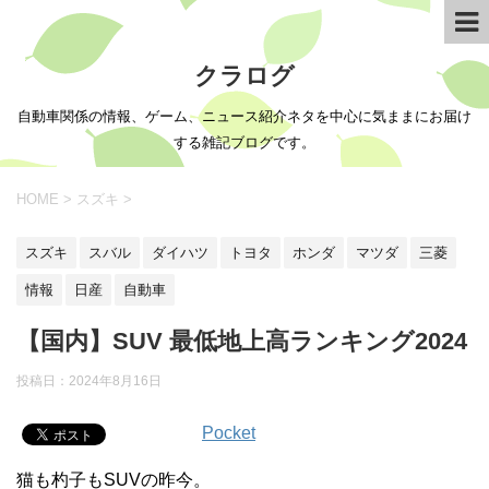
クラログ
自動車関係の情報、ゲーム、ニュース紹介ネタを中心に気ままにお届け
する雑記ブログです。
HOME
>
スズキ
>
スズキ
スバル
ダイハツ
トヨタ
ホンダ
マツダ
三菱
情報
日産
自動車
【国内】SUV 最低地上高ランキング2024
投稿日：
2024年8月16日
Pocket
猫も杓子もSUVの昨今。