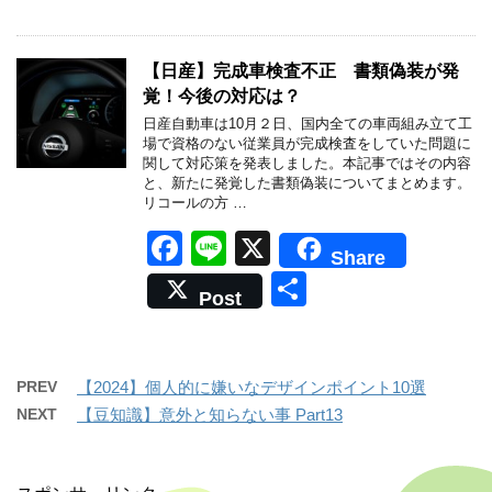
c
e
有
e
b
【日産】完成車検査不正 書類偽装が発
覚！今後の対応は？
o
日産自動車は10月２日、国内全ての車両組み立て工
o
場で資格のない従業員が完成検査をしていた問題に
関して対応策を発表しました。本記事ではその内容
k
と、新たに発覚した書類偽装についてまとめます。
リコールの方 …
F
Li
X
Share
a
n
共
Post
c
e
有
e
b
PREV
【2024】個人的に嫌いなデザインポイント10選
o
NEXT
【豆知識】意外と知らない事 Part13
o