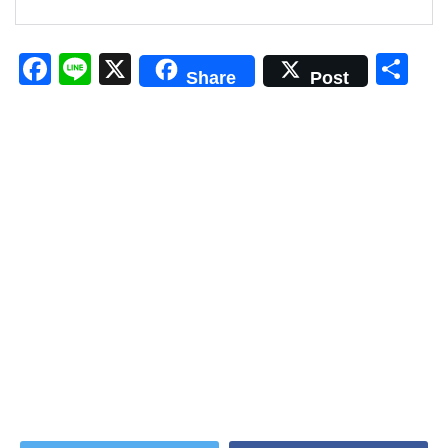
F
Li
X
共
Share
Post
a
n
有
c
e
e
b
o
o
k