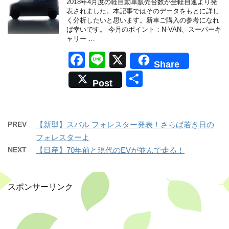
o
2018年4月度の軽自動車販売台数が全軽自連より発
表されました。本記事ではそのデータをもとに詳し
o
く分析したいと思います。新車ご購入の参考になれ
ば幸いです。 今月のポイント：N-VAN、スーパーキ
k
ャリー …
F
Li
X
Share
a
n
共
Post
c
e
有
e
b
PREV
【新型】スバル フォレスター発表！さらば若き日の
o
フォレスターよ
NEXT
【日産】70年前と現代のEVが並んで走る！
o
k
スポンサーリンク