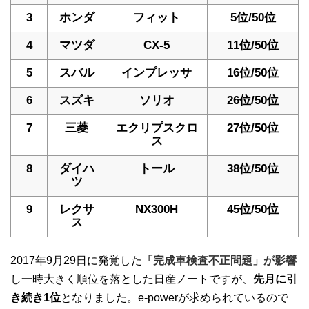
3
ホンダ
フィット
5位/50位
4
マツダ
CX-5
11位/50位
5
スバル
インプレッサ
16位/50位
6
スズキ
ソリオ
26位/50位
7
三菱
エクリプスクロ
27位/50位
ス
8
ダイハ
トール
38位/50位
ツ
9
レクサ
NX300H
45位/50位
ス
2017年9月29日に発覚した
「完成車検査不正問題」が影響
し一時大きく順位を落とした日産ノートですが、
先月に引
き続き1位
となりました。e-powerが求められているので