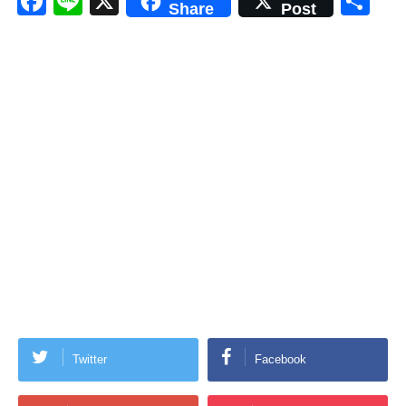
F
Li
X
共
Share
Post
a
n
有
c
e
e
b
o
o
k
Twitter
Facebook