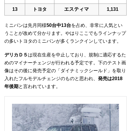
エスティマ
13
トヨタ
1,131
ミニバンは先月同様
50台中13台
を占め、非常に人気とい
うことが改めて分かります。やはりここでもラインナップ
の多いトヨタのミニバンが多くランクインしています。
デリカＤ５
は現在生産を中止しており、規制に適応するた
めのマイナーチェンジが行われる予定です。下のテスト画
像はその後に発売予定の「ダイナミックシールド」を取り
入れたフルモデルチェンジのものと思われ、
発売は2018
年後期
と言われています。