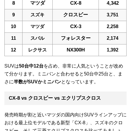
8
マツダ
CX-8
4,342
クロスビー
9
スズキ
3,751
CX-3
10
マツダ
2,258
フォレスター
11
スバル
2,174
NX300H
12
レクサス
1,392
SUVは
50台中12台
を占め、非常に人気ということが改め
て分かります。ミニバンと合わせると50台中25台と、ま
さに
半数がSUVかミニバン
となっています。
CX-8 vs クロスビー vs エクリプスクロス
発売時期が割と近いマツダの国内向けSUVラインアップに
おける最上位モデルである新型「CX-8」
、
スズキのクロ
スビー、そして三菱エクリプスクロスを比べてみましょ