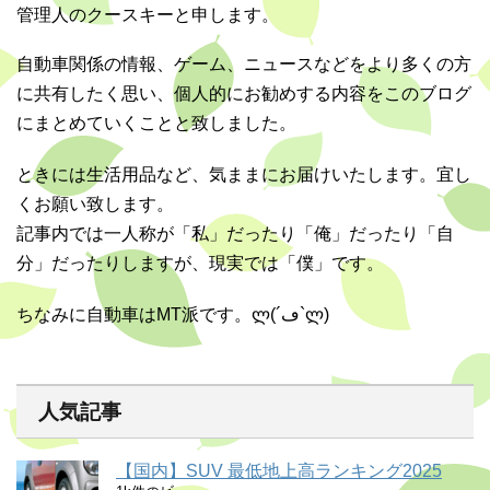
管理人のクースキーと申します。
自動車関係の情報、ゲーム、ニュースなどをより多くの方
に共有したく思い、個人的にお勧めする内容をこのブログ
にまとめていくことと致しました。
ときには生活用品など、気ままにお届けいたします。宜し
くお願い致します。
記事内では一人称が「私」だったり「俺」だったり「自
分」だったりしますが、現実では「僕」です。
ちなみに自動車はMT派です。ლ(´ڡ`ლ)
人気記事
【国内】SUV 最低地上高ランキング2025