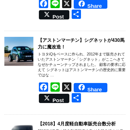
F
Li
X
Share
a
n
共
Post
c
e
有
e
b
【アストンマーチン】シグネットが430馬
力に魔改造！
o
トヨタiQをベースに作られ、2012年まで販売されて
o
いたアストンマーチン「シグネット」がここへきて
なぜかチューンナップされました。 顧客の要求に応
k
えて シグネットはアストンマーチンの歴史的に重要
ではな …
F
Li
X
Share
a
n
共
Post
c
e
有
e
b
【2018】4月度軽自動車販売台数分析