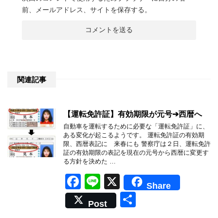
前、メールアドレス、サイトを保存する。
関連記事
【運転免許証】有効期限が元号➔西暦へ
自動車を運転するために必要な「運転免許証」に、
ある変化が起こるようです。 運転免許証の有効期
限、西暦表記に 来春にも 警察庁は２日、運転免許
証の有効期限の表記を現在の元号から西暦に変更す
る方針を決めた …
F
Li
X
Share
a
n
共
Post
c
e
有