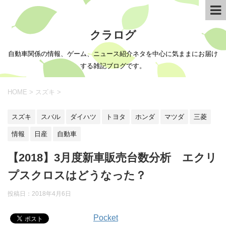
クラログ
自動車関係の情報、ゲーム、ニュース紹介ネタを中心に気ままにお届け
する雑記ブログです。
HOME
>
スズキ
>
スズキ
スバル
ダイハツ
トヨタ
ホンダ
マツダ
三菱
情報
日産
自動車
【2018】3月度新車販売台数分析 エクリ
プスクロスはどうなった？
投稿日：
2018年4月6日
Pocket