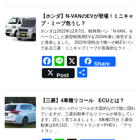
e
b
【ホンダ】N-VANのEVが登場！ミニキャ
ブ・ミーブ危うし？
o
ホンダは2022年12月7日、軽商用バン「N-VAN」を
o
ベースにした新型軽商用EVを2024年春に発売する
と発表しました。 2022年現時点で唯一の軽EVバン
k
である三菱・ミニキャブミーブが直接的なライ …
F
Li
X
Share
a
n
共
Post
c
e
有
e
b
【三菱】4車種リコール ECUとは？
o
スバル レガシィのリコールが大題的なので陰に隠れ
ていますが、三菱自動車でもリコールが発生してい
o
ます。詳しく見てみましょう。 4車種2万台 三菱自
動車は9月13日、『アウトランダーPHEV』『アウ
k
トラン …