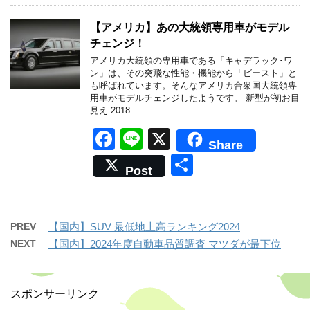
e
b
【アメリカ】あの大統領専用車がモデル
チェンジ！
o
アメリカ大統領の専用車である「キャデラック･ワ
o
ン」は、その突飛な性能・機能から「ビースト」と
も呼ばれています。そんなアメリカ合衆国大統領専
k
用車がモデルチェンジしたようです。 新型が初お目
見え 2018 …
F
Li
X
Share
a
n
共
Post
c
e
有
e
b
PREV
【国内】SUV 最低地上高ランキング2024
o
NEXT
【国内】2024年度自動車品質調査 マツダが最下位
o
k
スポンサーリンク