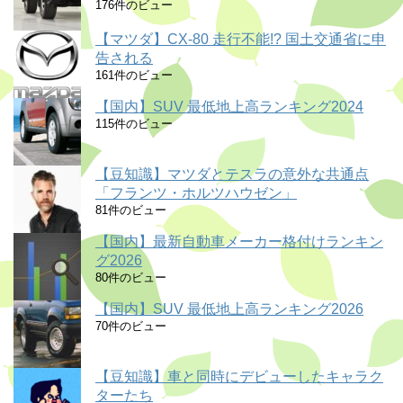
176件のビュー
【マツダ】CX-80 走行不能!? 国土交通省に申
告される
161件のビュー
【国内】SUV 最低地上高ランキング2024
115件のビュー
【豆知識】マツダとテスラの意外な共通点
「フランツ・ホルツハウゼン」
81件のビュー
【国内】最新自動車メーカー格付けランキン
グ2026
80件のビュー
【国内】SUV 最低地上高ランキング2026
70件のビュー
【豆知識】車と同時にデビューしたキャラク
ターたち