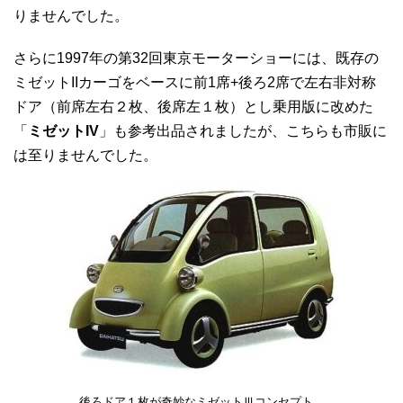
りませんでした。
さらに1997年の第32回東京モーターショーには、既存の
ミゼットIIカーゴをベースに前1席+後ろ2席で左右非対称
ドア（前席左右２枚、後席左１枚）とし乗用版に改めた
「
ミゼットIV
」も参考出品されましたが、こちらも市販に
は至りませんでした。
後ろドア１枚が奇妙なミゼットⅢコンセプト。