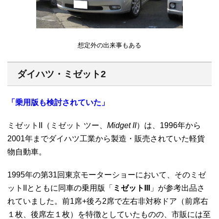
想定外の出来事もある
ダイハツ・ミゼット2
「乗用版も検討されていた
」
ミゼットII（ミゼット ツー、
Midget II
）は、1996年から
2001年までダイハツ工業から製造・販売されていた軽貨
物自動車。
1995年の第31回東京モーターショーにおいて、そのミゼ
ットIIとともに同車の乗用版「
ミゼットIII
」が参考出品さ
れていました。前1席+後ろ2席で左右非対称ドア（前席右
１枚、後席左１枚）を特徴としていたものの、市販には至