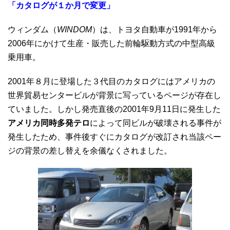
「カタログが１か月で変更
」
ウィンダム（
WINDOM
）は、トヨタ自動車が1991年から
2006年にかけて生産・販売した前輪駆動方式の中型高級
乗用車。
2001年８月に登場した３代目のカタログにはアメリカの
世界貿易センタービルが背景に写っているページが存在し
ていました。しかし発売直後の2001年9月11日に発生した
アメリカ同時多発テロ
によって同ビルが破壊される事件が
発生したため、事件後すぐにカタログが改訂され当該ペー
ジの背景の差し替えを余儀なくされました。