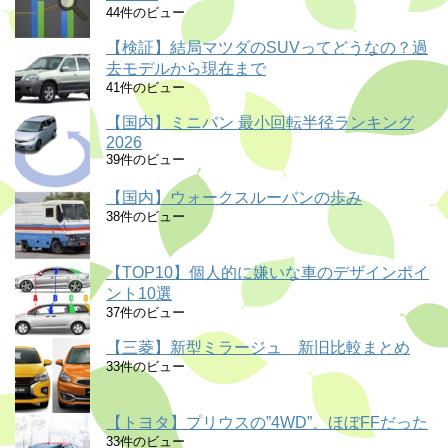
44件のビュー
【検証】結局マツダのSUVってどうなの？過
去モデルから現在まで
41件のビュー
【国内】ミニバン 最小回転半径ランキング
2026
39件のビュー
【国内】ウォークスルーバンの歩み
38件のビュー
【TOP10】個人的に嫌いな車のデザインポイ
ント10選
37件のビュー
【三菱】新型ミラージュ 新旧比較まとめ
33件のビュー
【トヨタ】プリウスの”4WD”、ほぼFFだった
33件のビュー