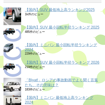
【国内】SUV 最低地上高ランキング2025
1k件のビュー
【国内】SUV 最小回転半径ランキング 2025
485件のビュー
【国内】ミニバン 最小回転半径ランキング
2024
229件のビュー
【国内】SUV 最小回転半径ランキング 2026
219件のビュー
「Blyat!」ロシアの事故動画でよく聞く言葉
たち、その意味は？
183件のビュー
【国内】ミニバン 最低地上高ランキング
2024