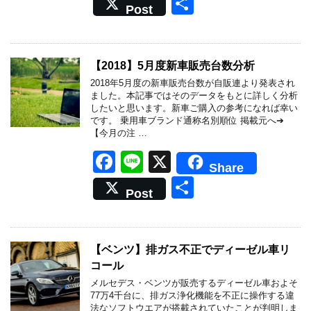
共
Post
c
e
有
e
b
【2018】5月度新車販売台数分析
o
2018年5月度の新車販売台数が自販連より発表され
ました。本記事ではそのデータをもとに詳しく分析
o
したいと思います。新車ご購入の参考になれば幸い
です。 乗用車ブランド通称名別順位 掲載元へ➔
k
【今月の注 …
F
Li
X
Share
a
n
共
Post
c
e
有
e
b
【ベンツ】排ガス不正でディーゼル車リ
コール
o
メルセデス・ベンツが販売するディーゼル車およそ
o
77万4千台に、排ガス浄化機能を不正に操作する違
法なソフトウエアが搭載されていたことが判明しま