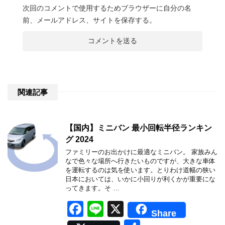
次回のコメントで使用するためブラウザーに自分の名
前、メールアドレス、サイトを保存する。
関連記事
【国内】ミニバン 最小回転半径ランキン
グ 2024
ファミリーのお出かけに最適なミニバン。 家族みん
なで色々な場所へ行きたいものですが、大きな車体
を運転するのは気を使います。とりわけ道幅の狭い
日本においては、いかに小回りが利くかが重要にな
ってきます。そ …
F
Li
X
Share
a
n