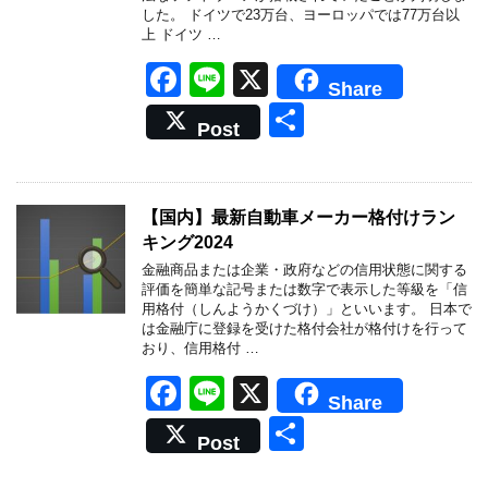
k
した。 ドイツで23万台、ヨーロッパでは77万台以
上 ドイツ …
F
Li
X
Share
a
n
共
Post
c
e
有
e
b
【国内】最新自動車メーカー格付けラン
キング2024
o
金融商品または企業・政府などの信用状態に関する
o
評価を簡単な記号または数字で表示した等級を「信
用格付（しんようかくづけ）」といいます。 日本で
k
は金融庁に登録を受けた格付会社が格付けを行って
おり、信用格付 …
F
Li
X
Share
a
n
共
Post
c
e
有