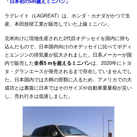
「日本初の5m越えミニバン」
ラグレイト（
LAGREAT
）は、ホンダ・カナダがかつて生
産、本田技研工業が販売していた上級ミニバン。
北米向けに現地生産された2代目オデッセイを国内に持ち
込んだもので、日本国内向けのオデッセイに比べてボディ
とエンジンの排気量が拡大されました。日系メーカーが国
内で販売した
全長5 mを超えるミニバン
は、2020年にトヨ
タ・グランエースが発売されるまで存在していませんでし
た。日本国内では大柄の部類に入るため、アメリカでの大
成功とは裏腹に日本ではそのサイズや自動車重量税が災い
し、売れ行きは低迷しました。