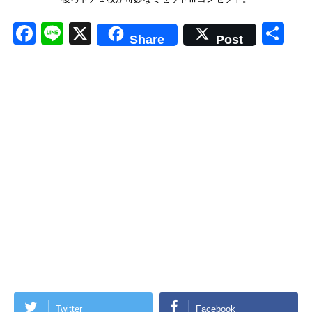
F
Li
X
共
Share
Post
a
n
有
c
e
e
b
o
o
k
Twitter
Facebook