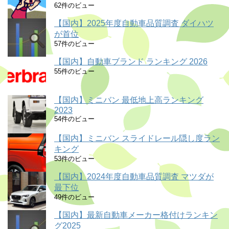
62件のビュー
【国内】2025年度自動車品質調査 ダイハツ
が首位
57件のビュー
【国内】自動車ブランド ランキング 2026
55件のビュー
【国内】ミニバン 最低地上高ランキング
2023
54件のビュー
【国内】ミニバン スライドレール隠し度ラン
キング
53件のビュー
【国内】2024年度自動車品質調査 マツダが
最下位
49件のビュー
【国内】最新自動車メーカー格付けランキン
グ2025