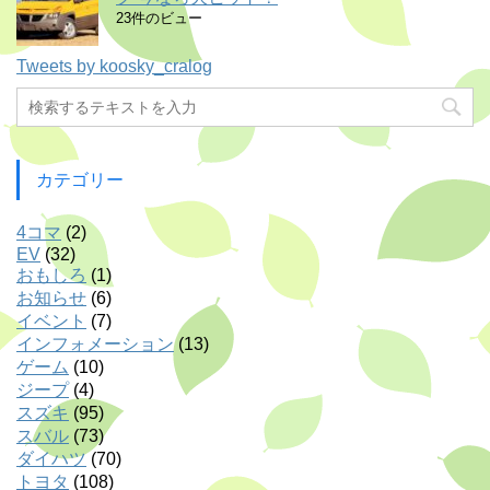
23件のビュー
Tweets by koosky_cralog
カテゴリー
4コマ
(2)
EV
(32)
おもしろ
(1)
お知らせ
(6)
イベント
(7)
インフォメーション
(13)
ゲーム
(10)
ジープ
(4)
スズキ
(95)
スバル
(73)
ダイハツ
(70)
トヨタ
(108)