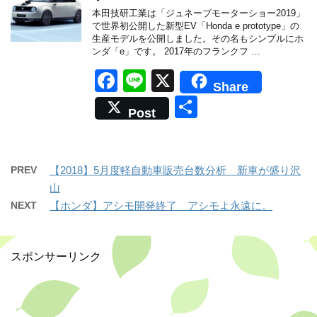
o
本田技研工業は「ジュネーブモーターショー2019」
o
で世界初公開した新型EV「Honda e prototype」の
生産モデルを公開しました。その名もシンプルにホ
k
ンダ「e」です。 2017年のフランクフ …
F
Li
X
Share
a
n
共
Post
c
e
有
e
b
PREV
【2018】5月度軽自動車販売台数分析 新車が盛り沢
o
山
NEXT
【ホンダ】アシモ開発終了 アシモよ永遠に。
o
k
スポンサーリンク