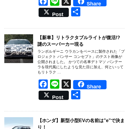
F
Li
X
Share
a
n
共
Post
c
e
有
e
b
【新車】リトラクタブルライトが復活!?
謎のスーパーカー現る
o
ランボルギーニ ウラカンをベースに製作された「プ
o
ロジェクト パンサー コンセプト」のテスト画像が
公開されました。 かつての名車デトマソ パンテー
k
ラを現代風にしたような見た目に加え、何といって
もリトラク …
F
Li
X
Share
a
n
共
Post
c
e
有
e
b
【ホンダ】新型小型EVの名前は”e”で決ま
り！