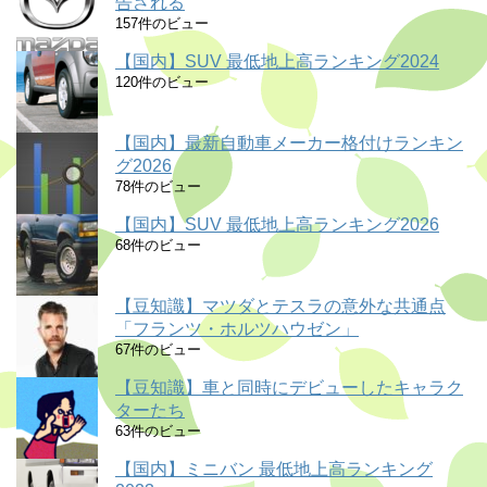
告される
157件のビュー
【国内】SUV 最低地上高ランキング2024
120件のビュー
【国内】最新自動車メーカー格付けランキン
グ2026
78件のビュー
【国内】SUV 最低地上高ランキング2026
68件のビュー
【豆知識】マツダとテスラの意外な共通点
「フランツ・ホルツハウゼン」
67件のビュー
【豆知識】車と同時にデビューしたキャラク
ターたち
63件のビュー
【国内】ミニバン 最低地上高ランキング