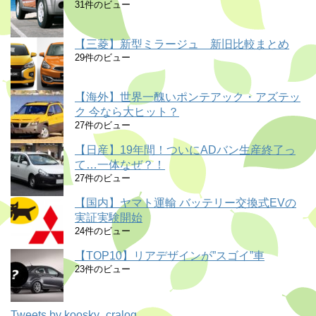
31件のビュー
【三菱】新型ミラージュ 新旧比較まとめ
29件のビュー
【海外】世界一醜いポンテアック・アズテッ
ク 今なら大ヒット？
27件のビュー
【日産】19年間！ついにADバン生産終了っ
て…一体なぜ？！
27件のビュー
【国内】ヤマト運輸 バッテリー交換式EVの
実証実験開始
24件のビュー
【TOP10】リアデザインが”スゴイ”車
23件のビュー
Tweets by koosky_cralog