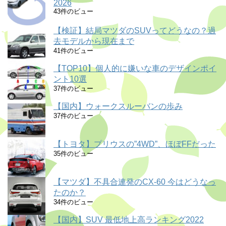
2026
43件のビュー
【検証】結局マツダのSUVってどうなの？過
去モデルから現在まで
41件のビュー
【TOP10】個人的に嫌いな車のデザインポイ
ント10選
37件のビュー
【国内】ウォークスルーバンの歩み
37件のビュー
【トヨタ】プリウスの”4WD”、ほぼFFだった
35件のビュー
【マツダ】不具合連発のCX-60 今はどうなっ
たのか？
34件のビュー
【国内】SUV 最低地上高ランキング2022