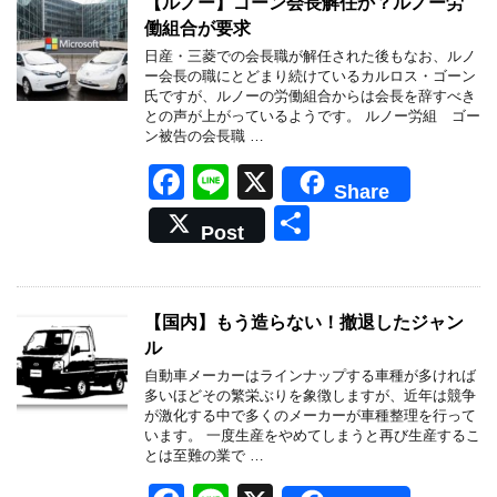
b
【ルノー】ゴーン会長解任か？ルノー労
働組合が要求
o
日産・三菱での会長職が解任された後もなお、ルノ
o
ー会長の職にとどまり続けているカルロス・ゴーン
氏ですが、ルノーの労働組合からは会長を辞すべき
k
との声が上がっているようです。 ルノー労組 ゴー
ン被告の会長職 …
F
Li
X
Share
a
n
共
Post
c
e
有
e
b
【国内】もう造らない！撤退したジャン
ル
o
自動車メーカーはラインナップする車種が多ければ
o
多いほどその繁栄ぶりを象徴しますが、近年は競争
が激化する中で多くのメーカーが車種整理を行って
k
います。 一度生産をやめてしまうと再び生産するこ
とは至難の業で …