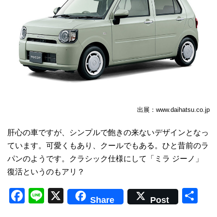
出展：www.daihatsu.co.jp
肝心の車ですが、シンプルで飽きの来ないデザインとなっ
ています。可愛くもあり、クールでもある。ひと昔前のラ
パンのようです。クラシック仕様にして「ミラ ジーノ」
復活というのもアリ？
F
Li
X
共
Share
Post
a
n
有