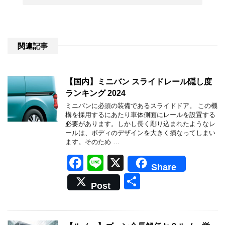
関連記事
【国内】ミニバン スライドレール隠し度
ランキング 2024
ミニバンに必須の装備であるスライドドア。 この機
構を採用するにあたり車体側面にレールを設置する
必要があります。しかし長く彫り込まれたようなレ
ールは、ボディのデザインを大きく損なってしまい
ます。そのため …
F
Li
X
Share
a
n
共
Post
c
e
有
e