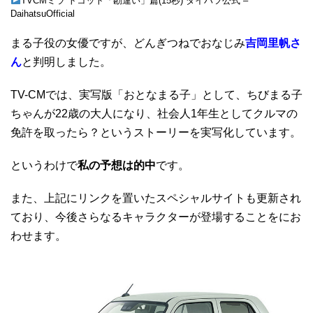
TVCMミラ トコット「勘違い」篇(15秒) ダイハツ公式 –
DaihatsuOfficial
まる子役の女優ですが、どんぎつねでおなじみ
吉岡里帆さ
ん
と判明しました。
TV-CMでは、実写版「おとなまる子」として、ちびまる子
ちゃんが22歳の大人になり、社会人1年生としてクルマの
免許を取ったら？というストーリーを実写化しています。
というわけで
私の予想は的中
です。
また、上記にリンクを置いたスペシャルサイトも更新され
ており、今後さらなるキャラクターが登場することをにお
わせます。