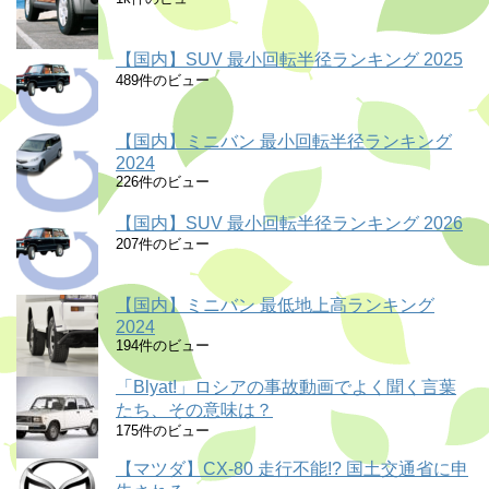
【国内】SUV 最小回転半径ランキング 2025
489件のビュー
【国内】ミニバン 最小回転半径ランキング
2024
226件のビュー
【国内】SUV 最小回転半径ランキング 2026
207件のビュー
【国内】ミニバン 最低地上高ランキング
2024
194件のビュー
「Blyat!」ロシアの事故動画でよく聞く言葉
たち、その意味は？
175件のビュー
【マツダ】CX-80 走行不能!? 国土交通省に申