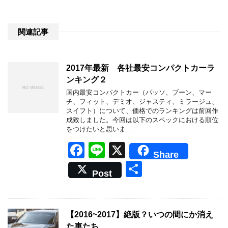
関連記事
2017年最新 各社最安コンパクトカーラ
ンキング２
国内最安コンパクトカー（パッソ、ブーン、マー
チ、フィット、デミオ、ジャスティ、ミラージュ、
スイフト）について、価格でのランキングは前回作
成致しました。今回は以下のスペックにおける順位
をつけたいと思いま …
F
Li
X
Share
a
n
共
Post
c
e
有
e
b
【2016~2017】絶版？いつの間にか消え
た車たち