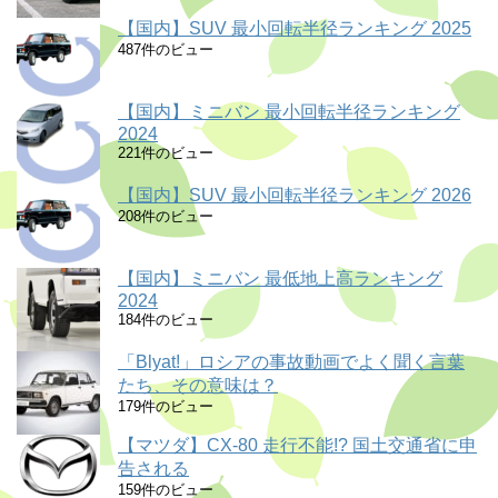
【国内】SUV 最小回転半径ランキング 2025
487件のビュー
【国内】ミニバン 最小回転半径ランキング
2024
221件のビュー
【国内】SUV 最小回転半径ランキング 2026
208件のビュー
【国内】ミニバン 最低地上高ランキング
2024
184件のビュー
「Blyat!」ロシアの事故動画でよく聞く言葉
たち、その意味は？
179件のビュー
【マツダ】CX-80 走行不能!? 国土交通省に申
告される
159件のビュー