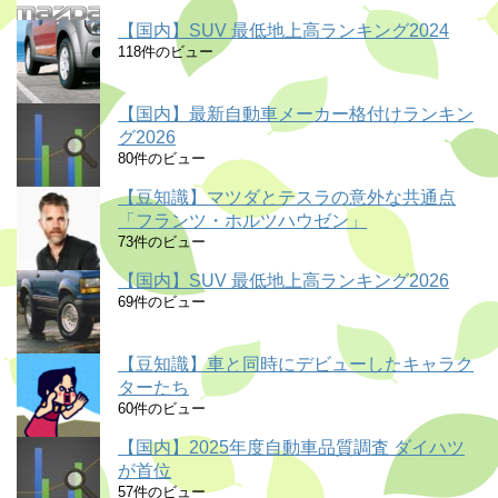
【国内】SUV 最低地上高ランキング2024
118件のビュー
【国内】最新自動車メーカー格付けランキン
グ2026
80件のビュー
【豆知識】マツダとテスラの意外な共通点
「フランツ・ホルツハウゼン」
73件のビュー
【国内】SUV 最低地上高ランキング2026
69件のビュー
【豆知識】車と同時にデビューしたキャラク
ターたち
60件のビュー
【国内】2025年度自動車品質調査 ダイハツ
が首位
57件のビュー