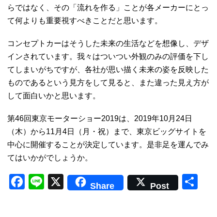
らではなく、その「流れを作る」ことが各メーカーにとっ
て何よりも重要視すべきことだと思います。
コンセプトカーはそうした未来の生活などを想像し、デザ
インされています。我々はついつい外観のみの評価を下し
てしまいがちですが、各社が思い描く未来の姿を反映した
ものであるという見方をして見ると、また違った見え方が
して面白いかと思います。
第46回東京モーターショー2019は、2019年10月24日
（木）から11月4日（月・祝）まで、東京ビッグサイトを
中心に開催することが決定しています。是非足を運んでみ
てはいかがでしょうか。
F
Li
X
共
Share
Post
a
n
有
c
e