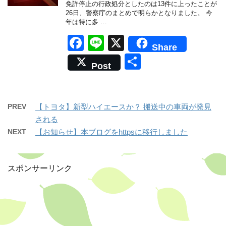
免許停止の行政処分としたのは13件に上ったことが
k
26日、警察庁のまとめで明らかとなりました。 今
年は特に多 …
F
Li
X
Share
a
n
共
Post
c
e
有
e
b
PREV
【トヨタ】新型ハイエースか？ 搬送中の車両が発見
o
される
NEXT
【お知らせ】本ブログをhttpsに移行しました
o
k
スポンサーリンク