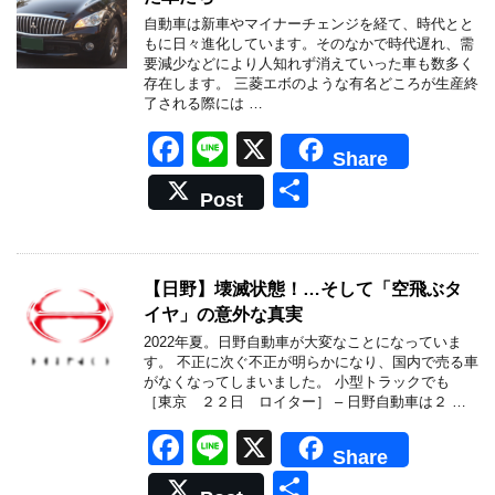
o
自動車は新車やマイナーチェンジを経て、時代とと
o
もに日々進化しています。そのなかで時代遅れ、需
要減少などにより人知れず消えていった車も数多く
k
存在します。 三菱エボのような有名どころが生産終
了される際には …
F
Li
X
Share
a
n
共
Post
c
e
有
e
b
【日野】壊滅状態！…そして「空飛ぶタ
イヤ」の意外な真実
o
2022年夏。日野自動車が大変なことになっていま
o
す。 不正に次ぐ不正が明らかになり、国内で売る車
がなくなってしまいました。 小型トラックでも
k
［東京 ２２日 ロイター］ – 日野自動車は２ …
F
Li
X
Share
a
n
共