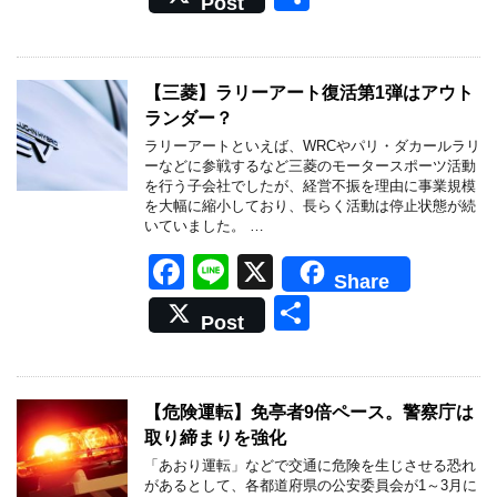
Post
c
e
有
e
b
【三菱】ラリーアート復活第1弾はアウト
ランダー？
o
ラリーアートといえば、WRCやパリ・ダカールラリ
o
ーなどに参戦するなど三菱のモータースポーツ活動
を行う子会社でしたが、経営不振を理由に事業規模
k
を大幅に縮小しており、長らく活動は停止状態が続
いていました。 …
F
Li
X
Share
a
n
共
Post
c
e
有
e
b
【危険運転】免亭者9倍ペース。警察庁は
取り締まりを強化
o
「あおり運転」などで交通に危険を生じさせる恐れ
o
があるとして、各都道府県の公安委員会が1～3月に