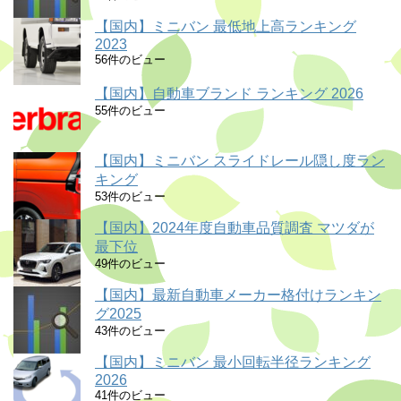
【国内】ミニバン 最低地上高ランキング
2023
56件のビュー
【国内】自動車ブランド ランキング 2026
55件のビュー
【国内】ミニバン スライドレール隠し度ラン
キング
53件のビュー
【国内】2024年度自動車品質調査 マツダが
最下位
49件のビュー
【国内】最新自動車メーカー格付けランキン
グ2025
43件のビュー
【国内】ミニバン 最小回転半径ランキング
2026
41件のビュー