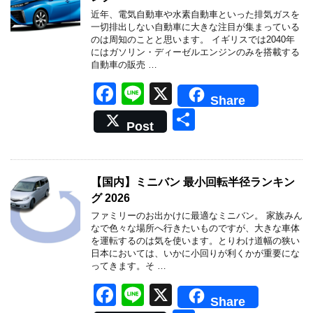
o
近年、電気自動車や水素自動車といった排気ガスを
o
一切排出しない自動車に大きな注目が集まっている
のは周知のことと思います。 イギリスでは2040年
k
にはガソリン・ディーゼルエンジンのみを搭載する
自動車の販売 …
F
Li
X
Share
a
n
共
Post
c
e
有
e
b
【国内】ミニバン 最小回転半径ランキン
グ 2026
o
ファミリーのお出かけに最適なミニバン。 家族みん
o
なで色々な場所へ行きたいものですが、大きな車体
を運転するのは気を使います。とりわけ道幅の狭い
k
日本においては、いかに小回りが利くかが重要にな
ってきます。そ …
F
Li
X
Share