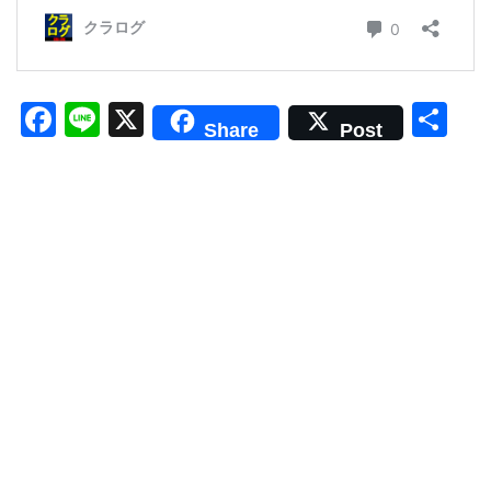
F
Li
X
共
Share
Post
a
n
有
c
e
e
b
o
o
k