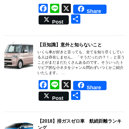
F
Li
X
Share
a
n
共
Post
c
e
有
e
b
【豆知識】意外と知らないこと
o
いくら車が好きと言っても、全てを知り尽くしてい
る人は存在しません。 「そうだったの？！」と言う
o
ことがまだまだたくさんあるのです。そういったト
リビア的な小ネタをジャンル問わずいつくかご紹介
k
いたします。 …
F
Li
X
Share
a
n
共
Post
c
e
有
e
b
【2018】排ガスゼロ車 航続距離ランキ
ング