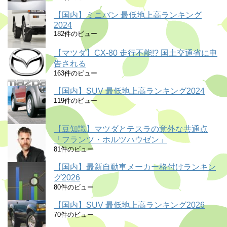
【国内】ミニバン 最低地上高ランキング
2024
182件のビュー
【マツダ】CX-80 走行不能!? 国土交通省に申
告される
163件のビュー
【国内】SUV 最低地上高ランキング2024
119件のビュー
【豆知識】マツダとテスラの意外な共通点
「フランツ・ホルツハウゼン」
81件のビュー
【国内】最新自動車メーカー格付けランキン
グ2026
80件のビュー
【国内】SUV 最低地上高ランキング2026
70件のビュー