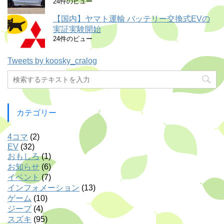
24件のビュー
【国内】ヤマト運輸 バッテリー交換式EVの
実証実験開始
24件のビュー
Tweets by koosky_cralog
カテゴリー
4コマ
(2)
EV
(32)
おもしろ
(1)
お知らせ
(6)
イベント
(7)
インフォメーション
(13)
ゲーム
(10)
ジープ
(4)
スズキ
(95)