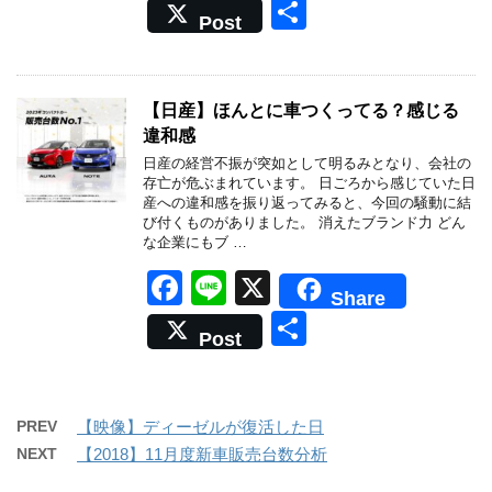
a
n
共
Post
c
e
有
e
b
【日産】ほんとに車つくってる？感じる
違和感
o
日産の経営不振が突如として明るみとなり、会社の
o
存亡が危ぶまれています。 日ごろから感じていた日
産への違和感を振り返ってみると、今回の騒動に結
k
び付くものがありました。 消えたブランド力 どん
な企業にもブ …
F
Li
X
Share
a
n
共
Post
c
e
有
e
b
PREV
【映像】ディーゼルが復活した日
o
NEXT
【2018】11月度新車販売台数分析