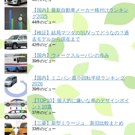
【国内】最新自動車メーカー格付けランキン
グ2025
44件のビュー
【検証】結局マツダのSUVってどうなの？過
去モデルから現在まで
42件のビュー
【国内】ウォークスルーバンの歩み
39件のビュー
【国内】ミニバン 最小回転半径ランキング
2026
39件のビュー
【TOP10】個人的に嫌いな車のデザインポイ
ント10選
37件のビュー
【三菱】新型ミラージュ 新旧比較まとめ
33件のビュー