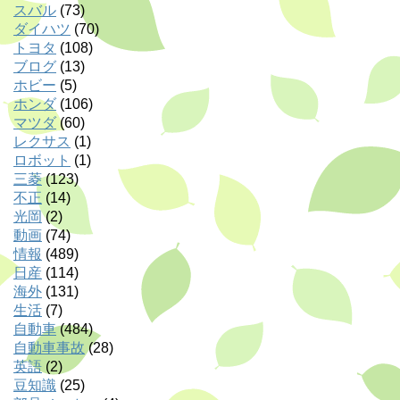
スバル
(73)
ダイハツ
(70)
トヨタ
(108)
ブログ
(13)
ホビー
(5)
ホンダ
(106)
マツダ
(60)
レクサス
(1)
ロボット
(1)
三菱
(123)
不正
(14)
光岡
(2)
動画
(74)
情報
(489)
日産
(114)
海外
(131)
生活
(7)
自動車
(484)
自動車事故
(28)
英語
(2)
豆知識
(25)