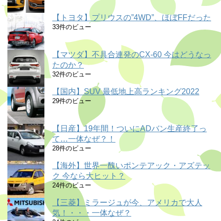
【トヨタ】プリウスの”4WD”、ほぼFFだった
33件のビュー
【マツダ】不具合連発のCX-60 今はどうなっ
たのか？
32件のビュー
【国内】SUV 最低地上高ランキング2022
29件のビュー
【日産】19年間！ついにADバン生産終了っ
て…一体なぜ？！
28件のビュー
【海外】世界一醜いポンテアック・アズテッ
ク 今なら大ヒット？
24件のビュー
【三菱】ミラージュが今、アメリカで大人
気！・・・一体なぜ？