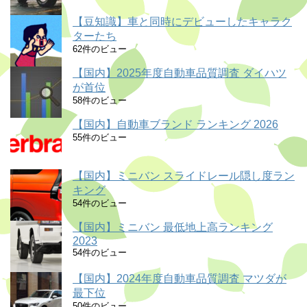
【豆知識】車と同時にデビューしたキャラク
ターたち
62件のビュー
【国内】2025年度自動車品質調査 ダイハツ
が首位
58件のビュー
【国内】自動車ブランド ランキング 2026
55件のビュー
【国内】ミニバン スライドレール隠し度ラン
キング
54件のビュー
【国内】ミニバン 最低地上高ランキング
2023
54件のビュー
【国内】2024年度自動車品質調査 マツダが
最下位
50件のビュー