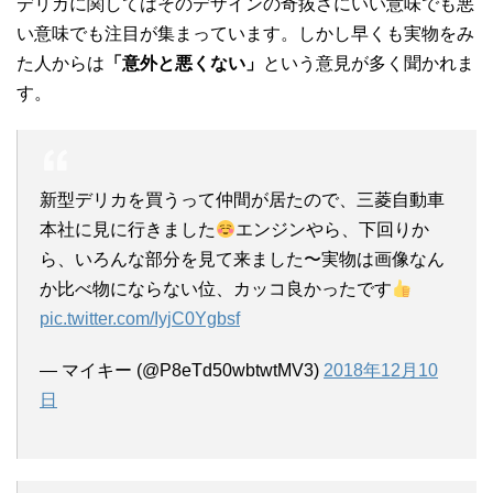
デリカに関してはそのデザインの奇抜さにいい意味でも悪
い意味でも注目が集まっています。しかし早くも実物をみ
た人からは
「意外と悪くない」
という意見が多く聞かれま
す。
新型デリカを買うって仲間が居たので、三菱自動車
本社に見に行きました
エンジンやら、下回りか
ら、いろんな部分を見て来ました〜実物は画像なん
か比べ物にならない位、カッコ良かったです
pic.twitter.com/IyjC0Ygbsf
— マイキー (@P8eTd50wbtwtMV3)
2018年12月10
日