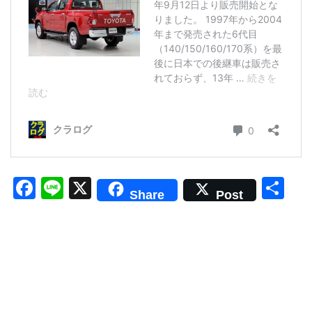
F
Li
X
共
Share
Post
a
n
有
c
e
e
b
o