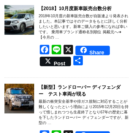
【2018】10月度新車販売台数分析
2018年10月度の新車販売台数が自販連より発表され
ました。本記事ではそのデータをもとに詳しく分析
したいと思います。新車ご購入の参考になれば幸い
です。 乗用車ブランド通称名別順位 掲載元へ➔
【今月の …
F
Li
X
Share
a
n
共
Post
c
e
有
e
b
【新型】ランドローバー ディフェンダ
ー テスト車両が現る
o
最新の衝突安全基準や排ガス規制に対応することが
o
難しくなったという理由により2015年12月20日を持
って惜しまれつつも生産終了となり67年の歴史に幕
k
を下したランドローバー ディフェンダーですが、新
型の …