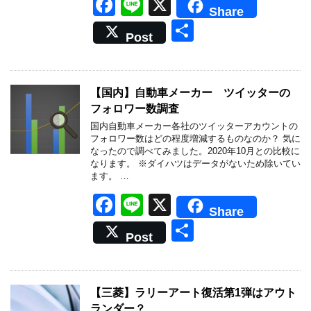
F
Li
X
Share
a
n
共
Post
c
e
有
e
b
【国内】自動車メーカー ツイッターの
フォロワー数調査
o
国内自動車メーカー各社のツイッターアカウントの
o
フォロワー数はどの程度増減するものなのか？ 気に
なったので調べてみました。2020年10月との比較に
k
なります。 ※ダイハツはデータがないため除いてい
ます。 …
F
Li
X
Share
a
n
共
Post
c
e
有
e
b
【三菱】ラリーアート復活第1弾はアウト
ランダー？