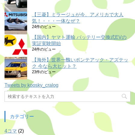
【三菱】ミラージュが今、アメリカで大人
気！・・・一体なぜ？
24件のビュー
【国内】ヤマト運輸 バッテリー交換式EVの
実証実験開始
24件のビュー
【海外】世界一醜いポンテアック・アズテッ
ク 今なら大ヒット？
23件のビュー
Tweets by koosky_cralog
カテゴリー
4コマ
(2)