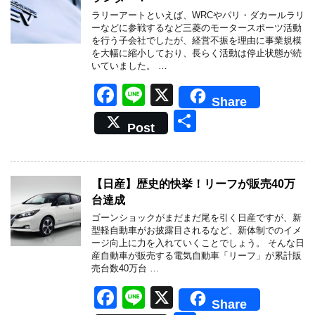
o
ラリーアートといえば、WRCやパリ・ダカールラリ
o
ーなどに参戦するなど三菱のモータースポーツ活動
を行う子会社でしたが、経営不振を理由に事業規模
k
を大幅に縮小しており、長らく活動は停止状態が続
いていました。 …
F
Li
X
Share
a
n
共
Post
c
e
有
e
b
【日産】歴史的快挙！リーフが販売40万
台達成
o
ゴーンショックがまだまだ尾を引く日産ですが、新
o
型軽自動車がお披露目されるなど、新体制でのイメ
ージ向上に力を入れていくことでしょう。 そんな日
k
産自動車が販売する電気自動車「リーフ」が累計販
売台数40万台 …
F
Li
X
Share