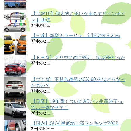
【TOP10】個人的に嫌いな車のデザインポイ
ント10選
37件のビュー
【三菱】新型ミラージュ 新旧比較まとめ
33件のビュー
【トヨタ】プリウスの”4WD”、ほぼFFだった
33件のビュー
【マツダ】不具合連発のCX-60 今はどうなっ
たのか？
31件のビュー
【日産】19年間！ついにADバン生産終了っ
て…一体なぜ？！
28件のビュー
【国内】SUV 最低地上高ランキング2022
27件のビュー