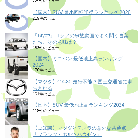
229件のビュー
【国内】SUV 最小回転半径ランキング 2026
219件のビュー
「Blyat!」ロシアの事故動画でよく聞く言葉
たち、その意味は？
183件のビュー
【国内】ミニバン 最低地上高ランキング
2024
176件のビュー
【マツダ】CX-80 走行不能!? 国土交通省に申
告される
161件のビュー
【国内】SUV 最低地上高ランキング2024
118件のビュー
【豆知識】マツダとテスラの意外な共通点
「フランツ・ホルツハウゼン」