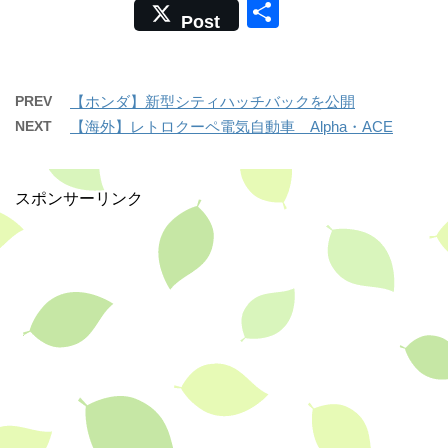
a
n
共
Post
c
e
有
e
b
PREV
【ホンダ】新型シティハッチバックを公開
o
NEXT
【海外】レトロクーペ電気自動車 Alpha・ACE
o
k
スポンサーリンク