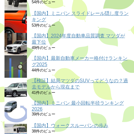
54件のビュー
【国内】ミニバン スライドレール隠し度ラン
キング
53件のビュー
【国内】2024年度自動車品質調査 マツダが
最下位
49件のビュー
【国内】最新自動車メーカー格付けランキン
グ2025
44件のビュー
【検証】結局マツダのSUVってどうなの？過
去モデルから現在まで
41件のビュー
【国内】ミニバン 最小回転半径ランキング
2026
39件のビュー
【国内】ウォークスルーバンの歩み
38件のビュー