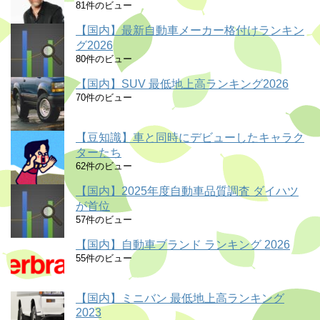
81件のビュー
【国内】最新自動車メーカー格付けランキン
グ2026
80件のビュー
【国内】SUV 最低地上高ランキング2026
70件のビュー
【豆知識】車と同時にデビューしたキャラク
ターたち
62件のビュー
【国内】2025年度自動車品質調査 ダイハツ
が首位
57件のビュー
【国内】自動車ブランド ランキング 2026
55件のビュー
【国内】ミニバン 最低地上高ランキング
2023