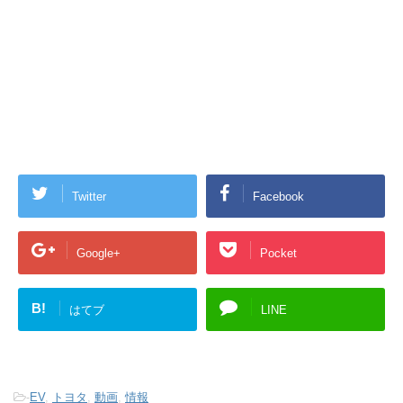
o
k
Twitter
Facebook
Google+
Pocket
B!
はてブ
LINE
-
EV
,
トヨタ
,
動画
,
情報