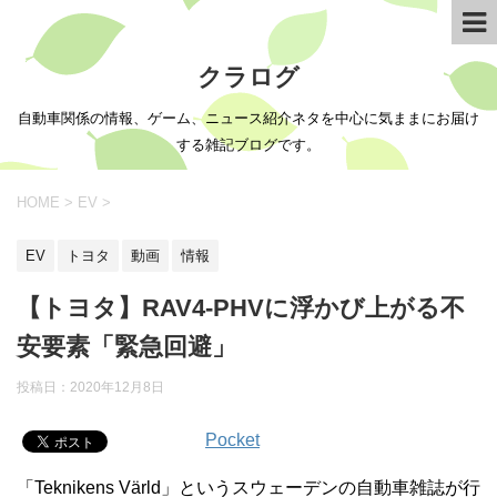
クラログ
自動車関係の情報、ゲーム、ニュース紹介ネタを中心に気ままにお届け
する雑記ブログです。
HOME
>
EV
>
EV
トヨタ
動画
情報
【トヨタ】RAV4-PHVに浮かび上がる不
安要素「緊急回避」
投稿日：
2020年12月8日
Pocket
「Teknikens Värld」というスウェーデンの自動車雑誌が行