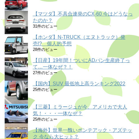
【マツダ】不具合連発のCX-60 今はどうなっ
たのか？
31件のビュー
【ホンダ】N-TRUCK（エヌトラック）発
売!? 個人的予想
28件のビュー
【日産】19年間！ついにADバン生産終了っ
て…一体なぜ？！
27件のビュー
【国内】SUV 最低地上高ランキング2022
25件のビュー
【三菱】ミラージュが今、アメリカで大人
気！・・・一体なぜ？
25件のビュー
【海外】世界一醜いポンテアック・アズテッ
ク 今なら大ヒット？