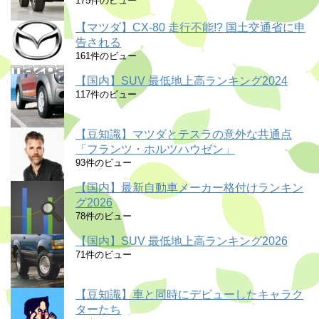
175件のビュー
【マツダ】CX-80 走行不能!? 国土交通省に申
告される
161件のビュー
【国内】SUV 最低地上高ランキング2024
117件のビュー
【豆知識】マツダとテスラの意外な共通点
「フランツ・ホルツハウゼン」
93件のビュー
【国内】最新自動車メーカー格付けランキン
グ2026
78件のビュー
【国内】SUV 最低地上高ランキング2026
71件のビュー
【豆知識】車と同時にデビューしたキャラク
ターたち