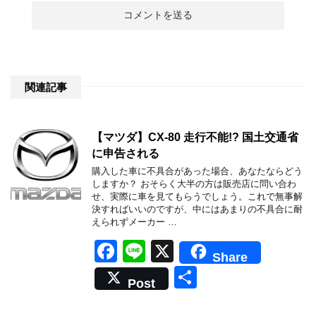
関連記事
【マツダ】CX-80 走行不能!? 国土交通省
に申告される
購入した車に不具合があった場合、あなたならどう
しますか？ おそらく大半の方は販売店に問い合わ
せ、実際に車を見てもらうでしょう。これで無事解
決すればいいのですが、中にはあまりの不具合に耐
えられずメーカー …
F
Li
X
Share
a
n
共
Post
c
e
有