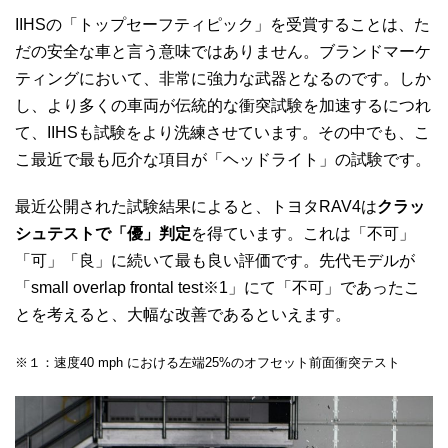
IIHSの「トップセーフティピック」を受賞することは、た
だの安全な車と言う意味ではありません。ブランドマーケ
ティングにおいて、非常に強力な武器となるのです。
しか
し、より多くの車両が伝統的な衝突試験を加速するにつれ
て、IIHSも試験をより洗練させています。その中でも、
こ
こ最近で最も厄介な項目が「ヘッドライト」の試験です。
最近公開された試験結果によると、トヨタRAV4は
クラッ
シュテストで「優」判定
を得ています。これは「不可」
「可」「良」に続いて最も良い評価です。先代モデルが
「small overlap frontal test※1」にて「不可」であったこ
とを考えると、大幅な改善であるといえます。
※１：速度40 mph における左端25%のオフセット前面衝突テスト