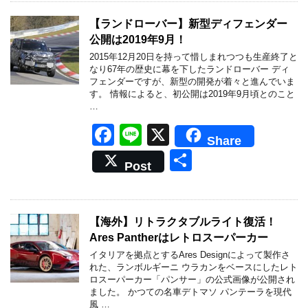
e
b
【ランドローバー】新型ディフェンダー
公開は2019年9月！
o
2015年12月20日を持って惜しまれつつも生産終了と
o
なり67年の歴史に幕を下したランドローバー ディ
フェンダーですが、新型の開発が着々と進んでいま
k
す。 情報によると、初公開は2019年9月頃とのこと
…
F
Li
X
Share
a
n
共
Post
c
e
有
e
b
【海外】リトラクタブルライト復活！
Ares Pantherはレトロスーパーカー
o
イタリアを拠点とするAres Designによって製作さ
o
れた、ランボルギーニ ウラカンをベースにしたレト
ロスーパーカー「パンサー」の公式画像が公開され
k
ました。 かつての名車デトマソ パンテーラを現代
風 …