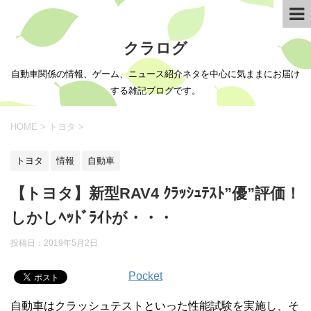
クラログ
自動車関係の情報、ゲーム、ニュース紹介ネタを中心に気ままにお届け
する雑記ブログです。
HOME
>
トヨタ
>
トヨタ
情報
自動車
【トヨタ】新型RAV4 ｸﾗｯｼｭﾃｽﾄ”優”評価！
しかしﾍｯﾄﾞﾗｲﾄが・・・
投稿日：
2019年5月2日
Pocket
自動車はクラッシュテストといった性能試験を実施し、そ