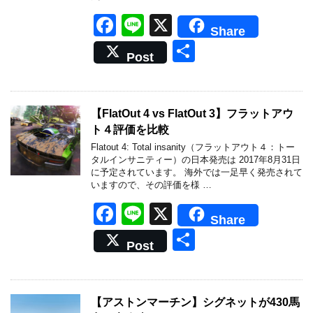
F
Li
X
Share
a
n
共
Post
c
e
有
e
b
【FlatOut 4 vs FlatOut 3】フラットアウ
ト４評価を比較
o
Flatout 4: Total insanity（フラットアウト４：トー
o
タルインサニティー）の日本発売は 2017年8月31日
に予定されています。 海外では一足早く発売されて
k
いますので、その評価を様 …
F
Li
X
Share
a
n
共
Post
c
e
有
e
b
【アストンマーチン】シグネットが430馬