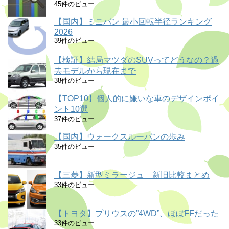
45件のビュー
【国内】ミニバン 最小回転半径ランキング
2026
39件のビュー
【検証】結局マツダのSUVってどうなの？過
去モデルから現在まで
38件のビュー
【TOP10】個人的に嫌いな車のデザインポイ
ント10選
37件のビュー
【国内】ウォークスルーバンの歩み
35件のビュー
【三菱】新型ミラージュ 新旧比較まとめ
33件のビュー
【トヨタ】プリウスの”4WD”、ほぼFFだった
33件のビュー