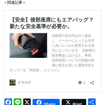
＜関連記事＞
F
Li
X
共
Share
Post