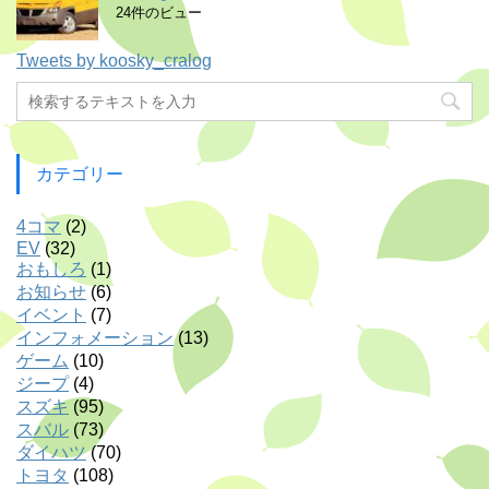
24件のビュー
Tweets by koosky_cralog
カテゴリー
4コマ
(2)
EV
(32)
おもしろ
(1)
お知らせ
(6)
イベント
(7)
インフォメーション
(13)
ゲーム
(10)
ジープ
(4)
スズキ
(95)
スバル
(73)
ダイハツ
(70)
トヨタ
(108)