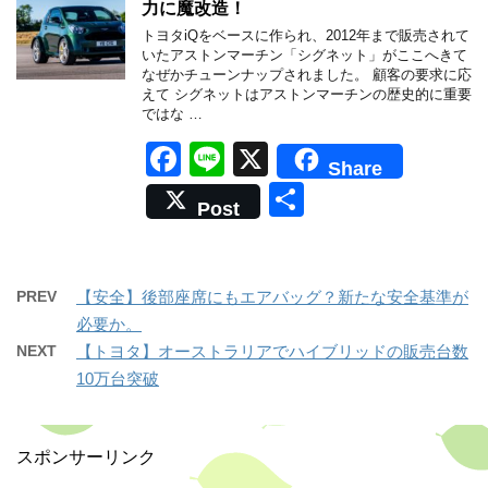
力に魔改造！
o
トヨタiQをベースに作られ、2012年まで販売されて
o
いたアストンマーチン「シグネット」がここへきて
なぜかチューンナップされました。 顧客の要求に応
k
えて シグネットはアストンマーチンの歴史的に重要
ではな …
F
Li
X
Share
a
n
共
Post
c
e
有
e
b
PREV
【安全】後部座席にもエアバッグ？新たな安全基準が
o
必要か。
NEXT
【トヨタ】オーストラリアでハイブリッドの販売台数
o
10万台突破
k
スポンサーリンク