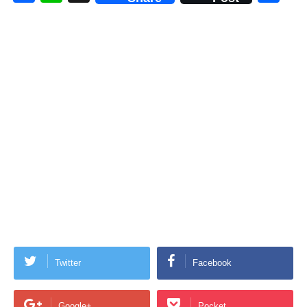
a
n
有
c
e
e
b
o
o
k
Twitter
Facebook
Google+
Pocket