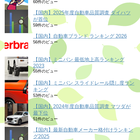
60件のビュー
【国内】2025年度自動車品質調査 ダイハツ
が首位
59件のビュー
【国内】自動車ブランド ランキング 2026
56件のビュー
【国内】ミニバン 最低地上高ランキング
2023
55件のビュー
【国内】ミニバン スライドレール隠し度ラン
キング
53件のビュー
【国内】2024年度自動車品質調査 マツダが
最下位
51件のビュー
【国内】最新自動車メーカー格付けランキン
グ2025