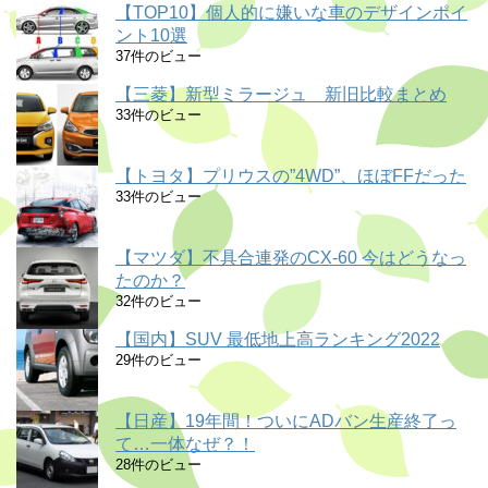
【TOP10】個人的に嫌いな車のデザインポイ
ント10選
37件のビュー
【三菱】新型ミラージュ 新旧比較まとめ
33件のビュー
【トヨタ】プリウスの”4WD”、ほぼFFだった
33件のビュー
【マツダ】不具合連発のCX-60 今はどうなっ
たのか？
32件のビュー
【国内】SUV 最低地上高ランキング2022
29件のビュー
【日産】19年間！ついにADバン生産終了っ
て…一体なぜ？！
28件のビュー