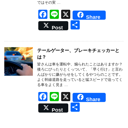
ではその実 …
F
Li
X
Share
a
n
共
Post
c
e
有
e
b
テールゲーター、ブレーキチェッカーと
は？
o
皆さんは車を運転中、煽られたことはありますか？
o
後ろにぴったりとくっついて、「早く行け」と言わ
んばかりに嫌がらせをしてくるやつらのことです。
k
よく幹線道路を走っていると猛スピードで迫ってく
る車をよく見ま …
F
Li
X
Share
a
n
共
Post
c
e
有
e