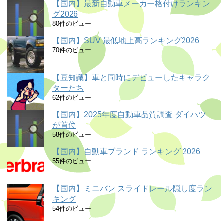
【国内】最新自動車メーカー格付けランキン
グ2026
80件のビュー
【国内】SUV 最低地上高ランキング2026
70件のビュー
【豆知識】車と同時にデビューしたキャラク
ターたち
62件のビュー
【国内】2025年度自動車品質調査 ダイハツ
が首位
58件のビュー
【国内】自動車ブランド ランキング 2026
55件のビュー
【国内】ミニバン スライドレール隠し度ラン
キング
54件のビュー