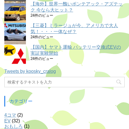
【海外】世界一醜いポンテアック・アズテッ
ク 今なら大ヒット？
24件のビュー
【三菱】ミラージュが今、アメリカで大人
気！・・・一体なぜ？
24件のビュー
【国内】ヤマト運輸 バッテリー交換式EVの
実証実験開始
24件のビュー
Tweets by koosky_cralog
カテゴリー
4コマ
(2)
EV
(32)
おもしろ
(1)