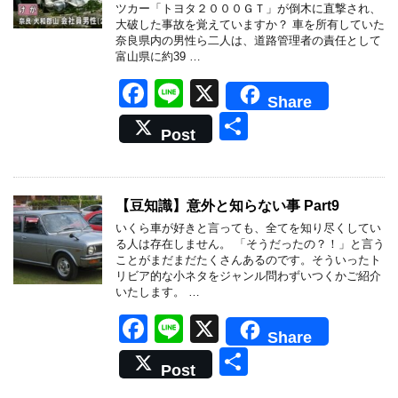
ツカー「トヨタ２０００ＧＴ」が倒木に直撃され、
大破した事故を覚えていますか？ 車を所有していた
奈良県内の男性ら二人は、道路管理者の責任として
富山県に約39 …
F
Li
X
Share
a
n
共
Post
c
e
有
e
b
【豆知識】意外と知らない事 Part9
o
いくら車が好きと言っても、全てを知り尽くしてい
る人は存在しません。 「そうだったの？！」と言う
o
ことがまだまだたくさんあるのです。そういったト
リビア的な小ネタをジャンル問わずいつくかご紹介
k
いたします。 …
F
Li
X
Share
a
n
共
Post
c
e
有