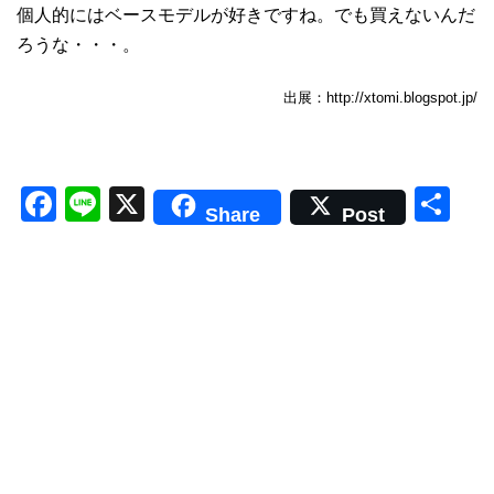
個人的にはベースモデルが好きですね。でも買えないんだ
ろうな・・・。
出展：http://xtomi.blogspot.jp/
F
Li
X
共
Share
Post
a
n
有
c
e
e
b
o
o
k