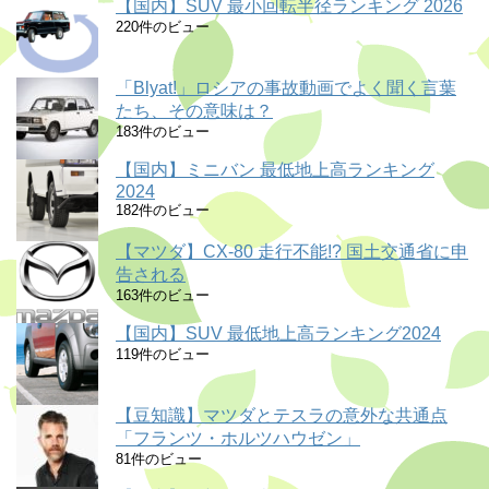
【国内】SUV 最小回転半径ランキング 2026
220件のビュー
「Blyat!」ロシアの事故動画でよく聞く言葉
たち、その意味は？
183件のビュー
【国内】ミニバン 最低地上高ランキング
2024
182件のビュー
【マツダ】CX-80 走行不能!? 国土交通省に申
告される
163件のビュー
【国内】SUV 最低地上高ランキング2024
119件のビュー
【豆知識】マツダとテスラの意外な共通点
「フランツ・ホルツハウゼン」
81件のビュー