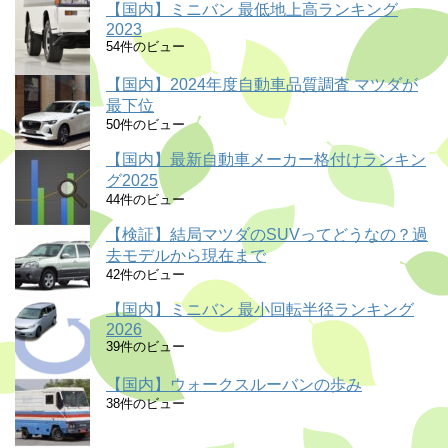
【国内】ミニバン 最低地上高ランキング
2023
54件のビュー
【国内】2024年度自動車品質調査 マツダが
最下位
50件のビュー
【国内】最新自動車メーカー格付けランキン
グ2025
44件のビュー
【検証】結局マツダのSUVってどうなの？過
去モデルから現在まで
42件のビュー
【国内】ミニバン 最小回転半径ランキング
2026
39件のビュー
【国内】ウォークスルーバンの歩み
38件のビュー