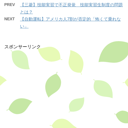
b
PREV
【三菱】技能実習で不正発覚 技能実習生制度の問題
o
とは？
NEXT
【自動運転】アメリカ人7割が否定的「怖くて乗れな
o
い」
k
スポンサーリンク