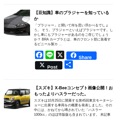
e
b
【豆知識】車のブラジャーを知っている
か
o
「ブラジャー」と聞いて何を思い浮かべるでしょ
o
う。 そう。ブラジャーといえばブラジャーです。し
かし車にもブラジャーがあるのをご存じでしょう
k
か？ BRA カーブラとは、車のフロント部に装着す
るビニール製カ …
F
Li
X
Share
a
n
共
Post
c
e
有
e
b
【スズキ】X-Beeコンセプト画像公開！お
もったよりハスラーだった。
o
スズキは10月25日に開幕する第45回東京モーターシ
o
ョーに出展する車両をの概要を発表しました。その
中には、かねてから噂されていた「ハスラー
k
1000cc」のほぼ市販版も含まれています。 本記事