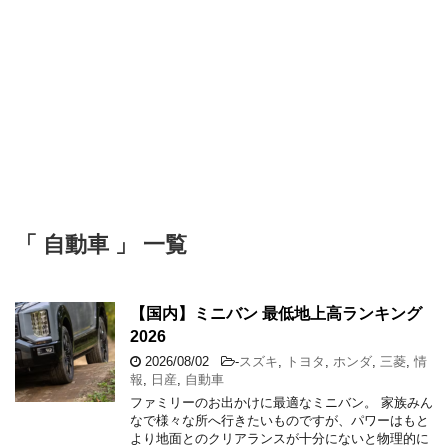
「 自動車 」 一覧
【国内】ミニバン 最低地上高ランキング
2026
2026/08/02
-
スズキ
,
トヨタ
,
ホンダ
,
三菱
,
情
報
,
日産
,
自動車
ファミリーのお出かけに最適なミニバン。 家族みん
なで様々な所へ行きたいものですが、パワーはもと
より地面とのクリアランスが十分にないと物理的に