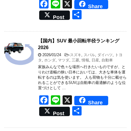
F
Li
X
Share
a
n
共
Post
c
e
有
e
b
【国内】SUV 最小回転半径ランキング
2026
o
2026/01/24
-
スズキ
,
スバル
,
ダイハツ
,
トヨ
o
タ
,
ホンダ
,
マツダ
,
三菱
,
情報
,
日産
,
自動車
k
家族みんなで色々な場所へ行きたいものですが、と
りわけ道幅の狭い日本においては、大きな車体を運
転するのは気を使います。 人も荷物も十分に載せら
れることができるSUVは自動車の最適解のような位
置づけとして …
F
Li
X
Share
a
n
共
Post
c
e
有
e