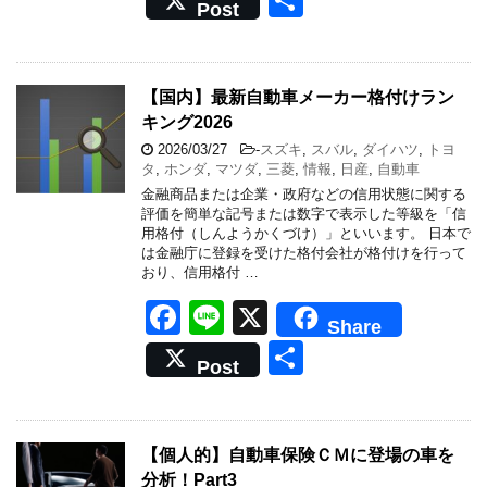
Post
c
e
有
e
b
【国内】最新自動車メーカー格付けラン
キング2026
o
2026/03/27
-
スズキ
,
スバル
,
ダイハツ
,
トヨ
o
タ
,
ホンダ
,
マツダ
,
三菱
,
情報
,
日産
,
自動車
k
金融商品または企業・政府などの信用状態に関する
評価を簡単な記号または数字で表示した等級を「信
用格付（しんようかくづけ）」といいます。 日本で
は金融庁に登録を受けた格付会社が格付けを行って
おり、信用格付 …
F
Li
X
Share
a
n
共
Post
c
e
有
e
b
【個人的】自動車保険ＣＭに登場の車を
分析！Part3