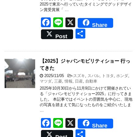
2025で東京へ行っていたタイミングでグッドデザイ
ン賞受賞展「 …
F
Li
X
Share
a
n
共
Post
c
e
有
e
b
【2025】ジャパンモビリティショー 行っ
てきた
o
2025/11/05
-
スズキ
,
スバル
,
トヨタ
,
ホンダ
,
o
マツダ
,
三菱
,
情報
,
日産
,
自動車
k
2025年10月30日から11月9日にかけて開催されてい
る「ジャパンモビリティショー2025」に行ってきま
した。 本記事ではイベントの雰囲気を中心に、現地
の写真を踏まえて気になったものをご紹介いたしま
…
F
Li
X
Share
a
n
共