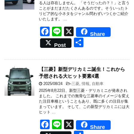
o
る人は存在しません。 「そうだったの？！」と言う
ことがまだまだたくさんあるのです。そういったト
k
リビア的な小ネタをジャンル問わずいつくかご紹介
いたします。 …
F
Li
X
Share
a
n
共
Post
c
e
有
e
b
【三菱】新型デリカミニ誕生！これから
予想される大ヒット要素4選
o
2025/08/24
-
三菱
,
情報
,
自動車
o
2025年8月22日、新型三菱・デリカミニが発表され
k
ました。 これまでの無骨な三菱車のイメージを変え
た注目車種ということもあり、既に多くの注目が集
まっています。 そして、この新型デリカミニには大
ヒット …
F
Li
X
Share
a
n