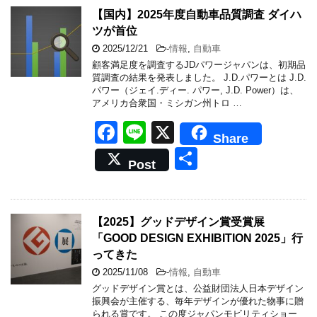
b
【国内】2025年度自動車品質調査 ダイハ
ツが首位
o
2025/12/21
-
情報
,
自動車
o
顧客満足度を調査するJDパワージャパンは、初期品
k
質調査の結果を発表しました。 J.D.パワーとは J.D.
パワー（ジェイ.ディー. パワー, J.D. Power）は、
アメリカ合衆国・ミシガン州トロ …
F
Li
X
Share
a
n
共
Post
c
e
有
e
b
【2025】グッドデザイン賞受賞展
「GOOD DESIGN EXHIBITION 2025」行
o
ってきた
o
2025/11/08
-
情報
,
自動車
k
グッドデザイン賞とは、公益財団法人日本デザイン
振興会が主催する、毎年デザインが優れた物事に贈
られる賞です。 この度ジャパンモビリティショー