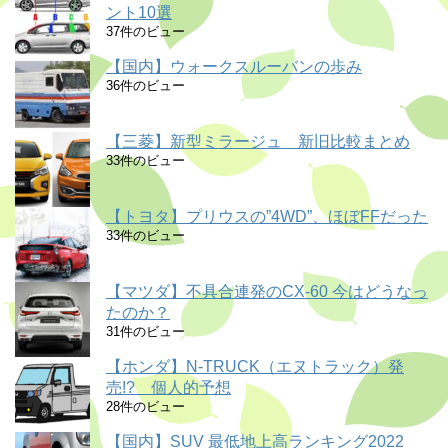
ント10選
37件のビュー
【国内】ウォークスルーバンの歩み
36件のビュー
【三菱】新型ミラージュ 新旧比較まとめ
33件のビュー
【トヨタ】プリウスの”4WD”、ほぼFFだった
33件のビュー
【マツダ】不具合連発のCX-60 今はどうなっ
たのか？
31件のビュー
【ホンダ】N-TRUCK（エヌトラック）発
売!? 個人的予想
28件のビュー
【国内】SUV 最低地上高ランキング2022