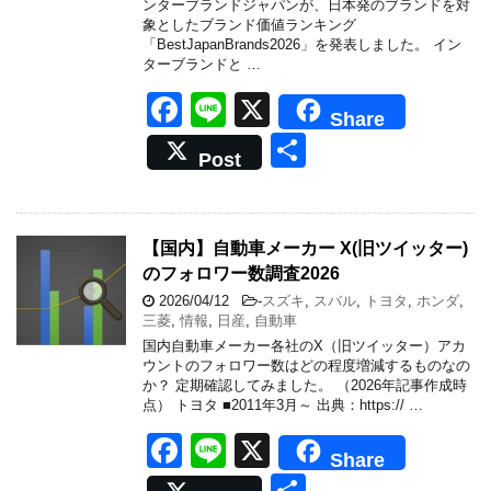
o
ンターブランドジャパンが、⽇本発のブランドを対
象としたブランド価値ランキング
k
「BestJapanBrands2026」を発表しました。 イン
ターブランドと …
F
Li
X
Share
a
n
共
Post
c
e
有
e
b
【国内】自動車メーカー X(旧ツイッター)
のフォロワー数調査2026
o
2026/04/12
-
スズキ
,
スバル
,
トヨタ
,
ホンダ
,
o
三菱
,
情報
,
日産
,
自動車
k
国内自動車メーカー各社のX（旧ツイッター）アカ
ウントのフォロワー数はどの程度増減するものなの
か？ 定期確認してみました。 （2026年記事作成時
点） トヨタ ■2011年3月～ 出典：https:// …
F
Li
X
Share
a
n
共