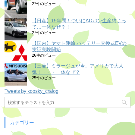
27件のビュー
【日産】19年間！ついにADバン生産終了っ
て…一体なぜ？！
27件のビュー
【国内】ヤマト運輸 バッテリー交換式EVの
実証実験開始
26件のビュー
【三菱】ミラージュが今、アメリカで大人
気！・・・一体なぜ？
25件のビュー
Tweets by koosky_cralog
カテゴリー