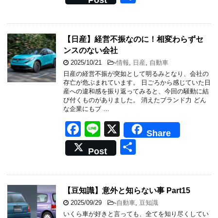
Post
c
e
有
e
b
【日産】経営不振なのに！相変わらずセ
ンスのない会社
o
2025/10/21
-
情報
,
日産
,
自動車
o
日産の経営不振が突如として明るみとなり、会社の
k
存亡が危ぶまれています。 日ごろから感じていた日
産への違和感を振り返ってみると、今回の騒動に結
び付くものがありました。 消えたブランド力 どん
な企業にもブ …
F
Li
X
Share
a
n
共
Post
c
e
有
e
b
【豆知識】意外と知らない事 Part15
o
2025/09/29
-
自動車
,
豆知識
いくら車が好きと言っても、全てを知り尽くしてい