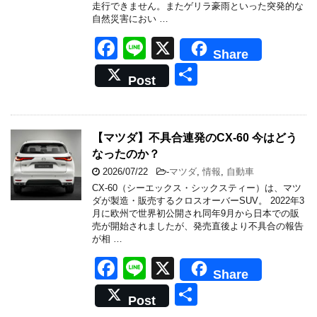
走行できません。またゲリラ豪雨といった突発的な
自然災害におい …
F
Li
X
Share
a
n
共
Post
c
e
有
e
b
【マツダ】不具合連発のCX-60 今はどう
なったのか？
o
2026/07/22
-
マツダ
,
情報
,
自動車
o
CX-60（シーエックス・シックスティー）は、マツ
k
ダが製造・販売するクロスオーバーSUV。 2022年3
月に欧州で世界初公開され同年9月から日本での販
売が開始されましたが、発売直後より不具合の報告
が相 …
F
Li
X
Share
a
n
共
Post
c
e
有