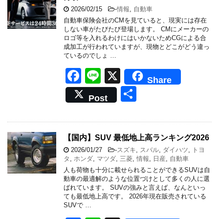
o
2026/02/15
-
情報
,
自動車
o
自動車保険会社のCMを見ていると、現実には存在
k
しない車がたびたび登場します。 CMにメーカーの
ロゴ等を入れるわけにはいかないためCGによる合
成加工が行われていますが、現物とどこがどう違っ
ているのでしょ …
F
Li
X
Share
a
n
共
Post
c
e
有
e
b
【国内】SUV 最低地上高ランキング2026
o
2026/01/27
-
スズキ
,
スバル
,
ダイハツ
,
トヨ
タ
,
ホンダ
,
マツダ
,
三菱
,
情報
,
日産
,
自動車
o
人も荷物も十分に載せられることができるSUVは自
動車の最適解のような位置づけとして多くの人に選
k
ばれています。 SUVの強みと言えば、なんといっ
ても最低地上高です。 2026年現在販売されている
SUVで …