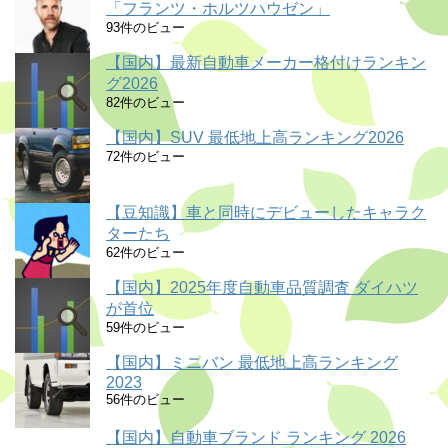
「フランツ・ホルツハウゼン」
93件のビュー
【国内】最新自動車メーカー格付けランキン
グ2026
82件のビュー
【国内】SUV 最低地上高ランキング2026
72件のビュー
【豆知識】車と同時にデビューしたキャラク
ターたち
62件のビュー
【国内】2025年度自動車品質調査 ダイハツ
が首位
59件のビュー
【国内】ミニバン 最低地上高ランキング
2023
56件のビュー
【国内】自動車ブランド ランキング 2026