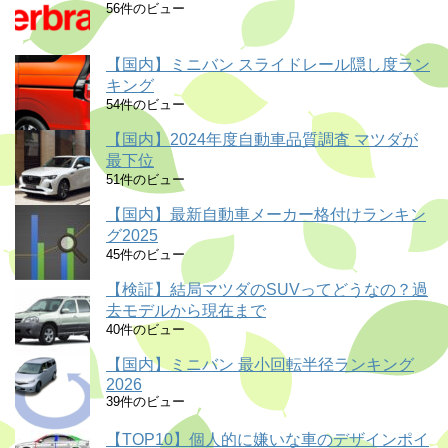
56件のビュー
【国内】ミニバン スライドレール隠し度ラン
キング
54件のビュー
【国内】2024年度自動車品質調査 マツダが
最下位
51件のビュー
【国内】最新自動車メーカー格付けランキン
グ2025
45件のビュー
【検証】結局マツダのSUVってどうなの？過
去モデルから現在まで
40件のビュー
【国内】ミニバン 最小回転半径ランキング
2026
39件のビュー
【TOP10】個人的に嫌いな車のデザインポイ