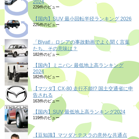
2024
229件のビュー
【国内】SUV 最小回転半径ランキング 2026
225件のビュー
「Blyat!」ロシアの事故動画でよく聞く言葉
たち、その意味は？
182件のビュー
【国内】ミニバン 最低地上高ランキング
2024
182件のビュー
【マツダ】CX-80 走行不能!? 国土交通省に申
告される
163件のビュー
【国内】SUV 最低地上高ランキング2024
119件のビュー
【豆知識】マツダとテスラの意外な共通点