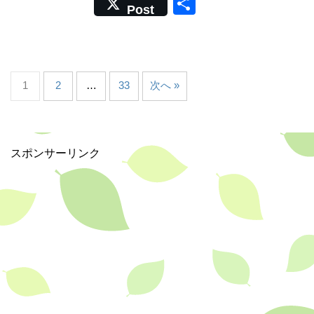
共
Post
c
e
有
e
b
o
1
2
…
33
次へ »
o
k
スポンサーリンク