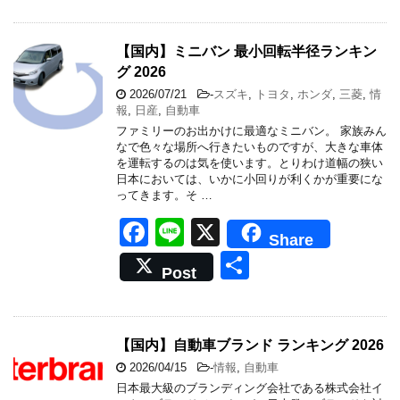
e
b
【国内】ミニバン 最小回転半径ランキン
グ 2026
o
2026/07/21
-
スズキ
,
トヨタ
,
ホンダ
,
三菱
,
情
o
報
,
日産
,
自動車
k
ファミリーのお出かけに最適なミニバン。 家族みん
なで色々な場所へ行きたいものですが、大きな車体
を運転するのは気を使います。とりわけ道幅の狭い
日本においては、いかに小回りが利くかが重要にな
ってきます。そ …
F
Li
X
Share
a
n
共
Post
c
e
有
e
b
【国内】自動車ブランド ランキング 2026
o
2026/04/15
-
情報
,
自動車
⽇本最⼤級のブランディング会社である株式会社イ